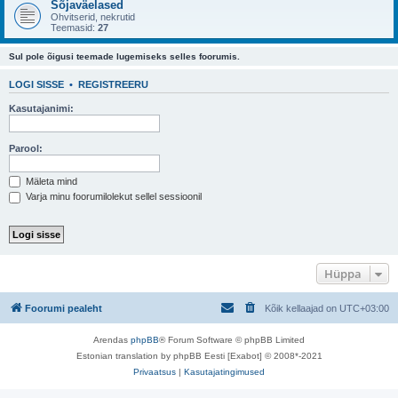
Sõjaväelased
Ohvitserid, nekrutid
Teemasid:
27
Sul pole õigusi teemade lugemiseks selles foorumis.
LOGI SISSE
•
REGISTREERU
Kasutajanimi:
Parool:
Mäleta mind
Varja minu foorumilolekut sellel sessioonil
Hüppa
Foorumi pealeht
Kõik kellaajad on
UTC+03:00
Arendas
phpBB
® Forum Software © phpBB Limited
Estonian translation by phpBB Eesti [Exabot] © 2008*-2021
Privaatsus
|
Kasutajatingimused