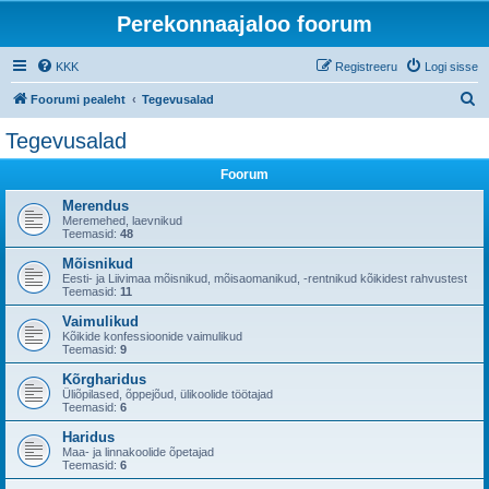
Perekonnaajaloo foorum
KKK
Registreeru
Logi sisse
O
Foorumi pealeht
Tegevusalad
t
Tegevusalad
s
Foorum
i
Merendus
Meremehed, laevnikud
Teemasid:
48
Mõisnikud
Eesti- ja Liivimaa mõisnikud, mõisaomanikud, -rentnikud kõikidest rahvustest
Teemasid:
11
Vaimulikud
Kõikide konfessioonide vaimulikud
Teemasid:
9
Kõrgharidus
Üliõpilased, õppejõud, ülikoolide töötajad
Teemasid:
6
Haridus
Maa- ja linnakoolide õpetajad
Teemasid:
6