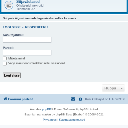
Sõjaväelased
Ohvitserid, nekrutid
Teemasid:
27
Sul pole õigusi teemade lugemiseks selles foorumis.
LOGI SISSE
•
REGISTREERU
Kasutajanimi:
Parool:
Mäleta mind
Varja minu foorumilolekut sellel sessioonil
Hüppa
Foorumi pealeht
Kõik kellaajad on
UTC+03:00
Arendas
phpBB
® Forum Software © phpBB Limited
Estonian translation by phpBB Eesti [Exabot] © 2008*-2021
Privaatsus
|
Kasutajatingimused