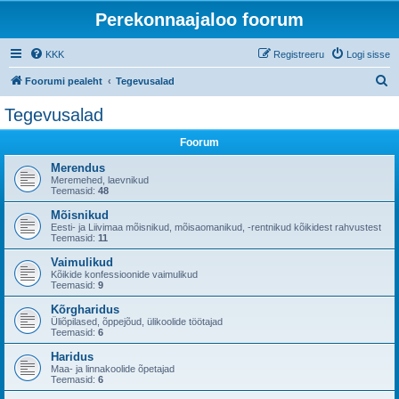
Perekonnaajaloo foorum
KKK
Registreeru
Logi sisse
O
Foorumi pealeht
Tegevusalad
t
Tegevusalad
s
Foorum
i
Merendus
Meremehed, laevnikud
Teemasid:
48
Mõisnikud
Eesti- ja Liivimaa mõisnikud, mõisaomanikud, -rentnikud kõikidest rahvustest
Teemasid:
11
Vaimulikud
Kõikide konfessioonide vaimulikud
Teemasid:
9
Kõrgharidus
Üliõpilased, õppejõud, ülikoolide töötajad
Teemasid:
6
Haridus
Maa- ja linnakoolide õpetajad
Teemasid:
6