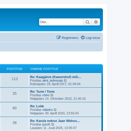
Otsi
Täiendatud otsing
Registreeru
Logi sisse
POSTITUSI
VIIMANE POSTITUS
V
Re: Kaagjärve (Kawershof) mõi…
P
113
i
V
Postitas
aimi_tedresalu
i
a
Kolmapäev 19. Aprill 2017, 01:49:04
o
m
a
a
t
V
Re: Turm / Torm
P
35
s
n
a
i
V
Postitas
reino
e
v
i
a
Neljapäev 14. Oktoober 2010, 21:40:10
o
t
p
i
m
a
o
i
a
t
V
Re: Lokk
P
80
s
s
m
i
n
a
i
V
Postitas
mibeko
t
a
e
v
i
a
Neljapäev 30. Aprill 2020, 13:55:04
o
i
s
t
p
i
t
m
a
t
t
o
i
a
t
V
Re: Karula nekrut Jaan Widrus…
P
u
p
38
s
s
m
i
n
a
u
i
V
Postitas
jussK
s
o
t
a
e
v
i
a
Laupäev 11. Juuli 2026, 13:05:07
s
o
i
s
t
p
i
m
a