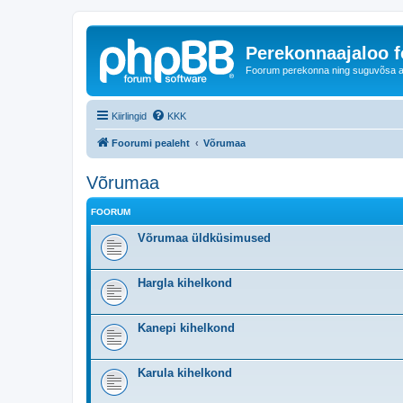
Perekonnaajaloo 
Foorum perekonna ning suguvõsa ajal
Kiirlingid
KKK
Foorumi pealeht
Võrumaa
Võrumaa
FOORUM
Võrumaa üldküsimused
Hargla kihelkond
Kanepi kihelkond
Karula kihelkond