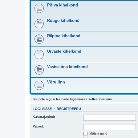
Põlva kihelkond
Rõuge kihelkond
Räpina kihelkond
Urvaste kihelkond
Vastseliina kihelkond
Võru linn
Sul pole õigusi teemade lugemiseks selles foorumis.
LOGI SISSE
•
REGISTREERU
Kasutajanimi:
Parool:
Mäleta mind