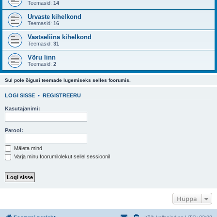
Teemasid:
14
Urvaste kihelkond
Teemasid:
16
Vastseliina kihelkond
Teemasid:
31
Võru linn
Teemasid:
2
Sul pole õigusi teemade lugemiseks selles foorumis.
LOGI SISSE
•
REGISTREERU
Kasutajanimi:
Parool:
Mäleta mind
Varja minu foorumilolekut sellel sessioonil
Hüppa