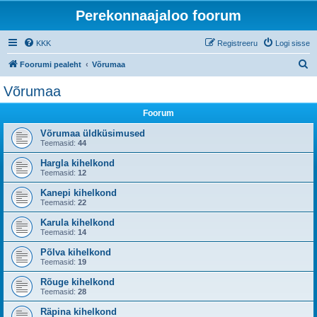
Perekonnaajaloo foorum
KKK
Registreeru
Logi sisse
O
Foorumi pealeht
Võrumaa
t
Võrumaa
s
Foorum
i
Võrumaa üldküsimused
Teemasid:
44
Hargla kihelkond
Teemasid:
12
Kanepi kihelkond
Teemasid:
22
Karula kihelkond
Teemasid:
14
Põlva kihelkond
Teemasid:
19
Rõuge kihelkond
Teemasid:
28
Räpina kihelkond