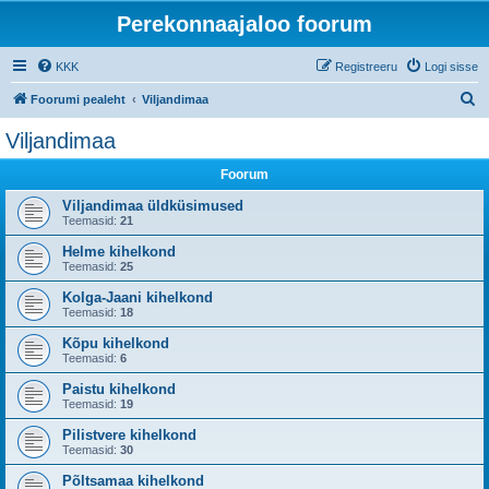
Perekonnaajaloo foorum
KKK
Registreeru
Logi sisse
O
Foorumi pealeht
Viljandimaa
t
Viljandimaa
s
Foorum
i
Viljandimaa üldküsimused
Teemasid:
21
Helme kihelkond
Teemasid:
25
Kolga-Jaani kihelkond
Teemasid:
18
Kõpu kihelkond
Teemasid:
6
Paistu kihelkond
Teemasid:
19
Pilistvere kihelkond
Teemasid:
30
Põltsamaa kihelkond