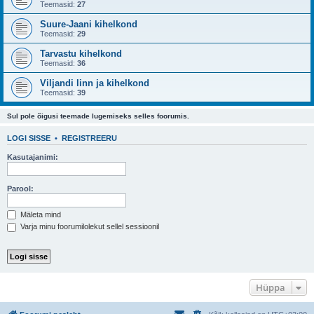
Teemasid:
27
Suure-Jaani kihelkond
Teemasid:
29
Tarvastu kihelkond
Teemasid:
36
Viljandi linn ja kihelkond
Teemasid:
39
Sul pole õigusi teemade lugemiseks selles foorumis.
LOGI SISSE
•
REGISTREERU
Kasutajanimi:
Parool:
Mäleta mind
Varja minu foorumilolekut sellel sessioonil
Hüppa