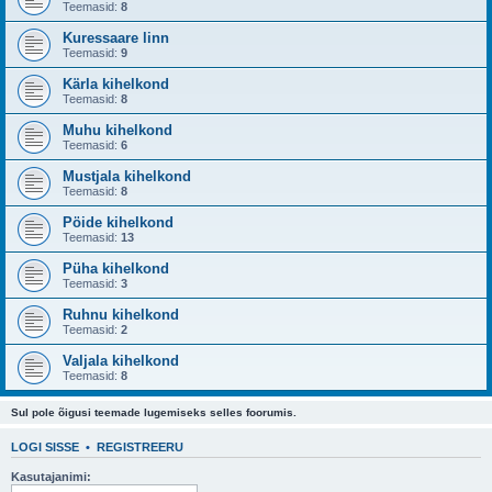
Teemasid:
8
Kuressaare linn
Teemasid:
9
Kärla kihelkond
Teemasid:
8
Muhu kihelkond
Teemasid:
6
Mustjala kihelkond
Teemasid:
8
Pöide kihelkond
Teemasid:
13
Püha kihelkond
Teemasid:
3
Ruhnu kihelkond
Teemasid:
2
Valjala kihelkond
Teemasid:
8
Sul pole õigusi teemade lugemiseks selles foorumis.
LOGI SISSE
•
REGISTREERU
Kasutajanimi: