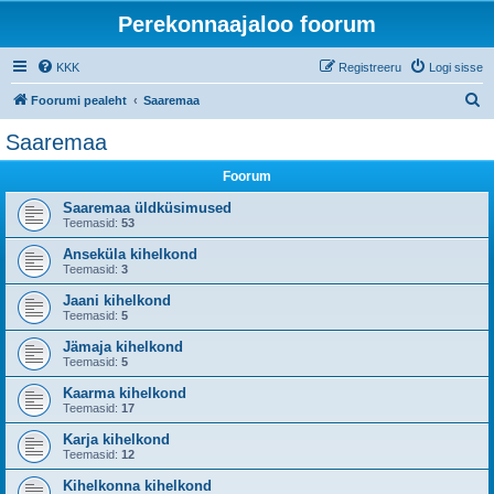
Perekonnaajaloo foorum
KKK
Registreeru
Logi sisse
O
Foorumi pealeht
Saaremaa
t
Saaremaa
s
Foorum
i
Saaremaa üldküsimused
Teemasid:
53
Anseküla kihelkond
Teemasid:
3
Jaani kihelkond
Teemasid:
5
Jämaja kihelkond
Teemasid:
5
Kaarma kihelkond
Teemasid:
17
Karja kihelkond
Teemasid:
12
Kihelkonna kihelkond