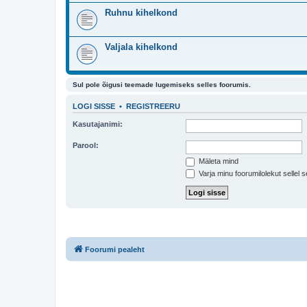
Ruhnu kihelkond
Valjala kihelkond
Sul pole õigusi teemade lugemiseks selles foorumis.
LOGI SISSE
•
REGISTREERU
Kasutajanimi:
Parool:
Mäleta mind
Varja minu foorumilolekut sellel s
Foorumi pealeht