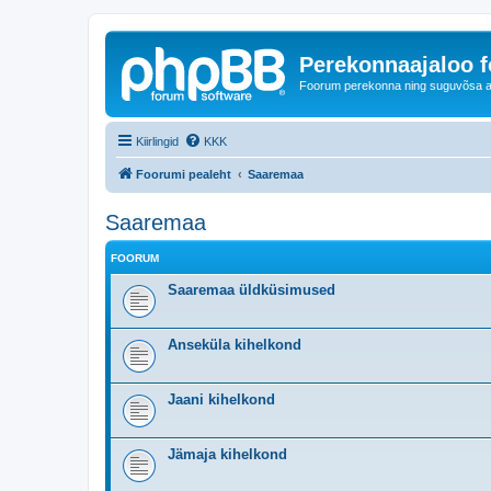
Perekonnaajaloo 
Foorum perekonna ning suguvõsa ajal
Kiirlingid
KKK
Foorumi pealeht
Saaremaa
Saaremaa
FOORUM
Saaremaa üldküsimused
Anseküla kihelkond
Jaani kihelkond
Jämaja kihelkond