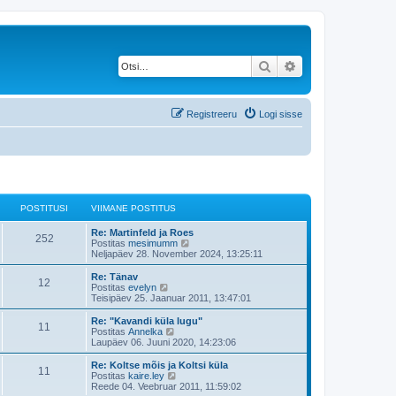
Otsi
Täiendatud otsing
Registreeru
Logi sisse
POSTITUSI
VIIMANE POSTITUS
V
Re: Martinfeld ja Roes
P
252
i
V
Postitas
mesimumm
i
a
Neljapäev 28. November 2024, 13:25:11
o
m
a
a
t
V
Re: Tänav
P
12
s
n
a
i
V
Postitas
evelyn
e
v
i
a
Teisipäev 25. Jaanuar 2011, 13:47:01
o
t
p
i
m
a
o
i
a
t
V
Re: "Kavandi küla lugu"
P
11
s
s
m
i
n
a
i
V
Postitas
Annelka
t
a
e
v
i
a
Laupäev 06. Juuni 2020, 14:23:06
o
i
s
t
p
i
t
m
a
t
t
o
i
a
t
V
Re: Koltse mõis ja Koltsi küla
P
u
p
11
s
s
m
i
n
a
u
i
V
Postitas
kaire.ley
s
o
t
a
e
v
i
a
Reede 04. Veebruar 2011, 11:59:02
s
o
i
s
t
p
i
m
a