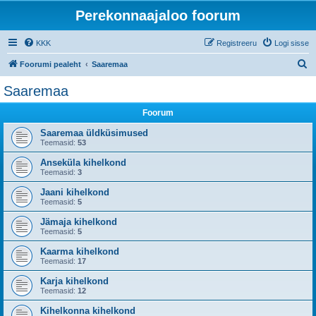
Perekonnaajaloo foorum
KKK
Registreeru
Logi sisse
O
Foorumi pealeht
Saaremaa
t
Saaremaa
s
Foorum
i
Saaremaa üldküsimused
Teemasid:
53
Anseküla kihelkond
Teemasid:
3
Jaani kihelkond
Teemasid:
5
Jämaja kihelkond
Teemasid:
5
Kaarma kihelkond
Teemasid:
17
Karja kihelkond
Teemasid:
12
Kihelkonna kihelkond