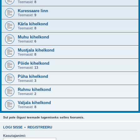
Teemasid:
8
Kuressaare linn
Teemasid:
9
Kärla kihelkond
Teemasid:
8
Muhu kihelkond
Teemasid:
6
Mustjala kihelkond
Teemasid:
8
Pöide kihelkond
Teemasid:
13
Püha kihelkond
Teemasid:
3
Ruhnu kihelkond
Teemasid:
2
Valjala kihelkond
Teemasid:
8
Sul pole õigusi teemade lugemiseks selles foorumis.
LOGI SISSE
•
REGISTREERU
Kasutajanimi: