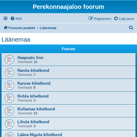
Perekonnaajaloo foorum
KKK
Registreeru
Logi sisse
O
Foorumi pealeht
Läänemaa
t
Läänemaa
s
Foorum
i
Haapsalu linn
Teemasid:
12
Hanila kihelkond
Teemasid:
7
Karuse kihelkond
Teemasid:
8
Kirbla kihelkond
Teemasid:
3
Kullamaa kihelkond
Teemasid:
13
Lihula kihelkond
Teemasid:
3
Lääne-Nigula kihelkond