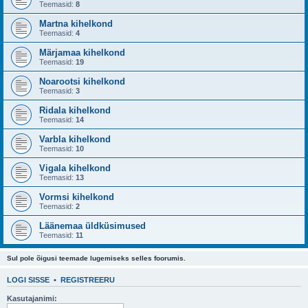
Teemasid:
8
Martna kihelkond
Teemasid:
4
Märjamaa kihelkond
Teemasid:
19
Noarootsi kihelkond
Teemasid:
3
Ridala kihelkond
Teemasid:
14
Varbla kihelkond
Teemasid:
10
Vigala kihelkond
Teemasid:
13
Vormsi kihelkond
Teemasid:
2
Läänemaa üldküsimused
Teemasid:
11
Sul pole õigusi teemade lugemiseks selles foorumis.
LOGI SISSE
•
REGISTREERU
Kasutajanimi: