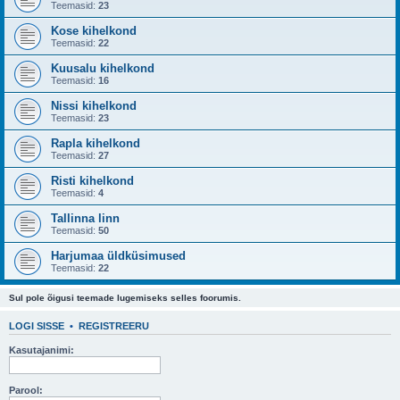
Teemasid:
23
Kose kihelkond
Teemasid:
22
Kuusalu kihelkond
Teemasid:
16
Nissi kihelkond
Teemasid:
23
Rapla kihelkond
Teemasid:
27
Risti kihelkond
Teemasid:
4
Tallinna linn
Teemasid:
50
Harjumaa üldküsimused
Teemasid:
22
Sul pole õigusi teemade lugemiseks selles foorumis.
LOGI SISSE
•
REGISTREERU
Kasutajanimi:
Parool: