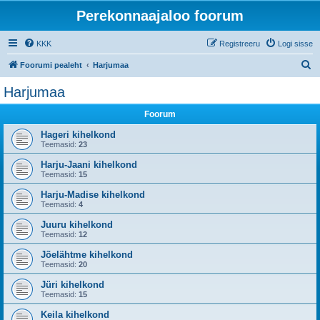
Perekonnaajaloo foorum
KKK
Registreeru
Logi sisse
O
Foorumi pealeht
Harjumaa
t
Harjumaa
s
Foorum
i
Hageri kihelkond
Teemasid:
23
Harju-Jaani kihelkond
Teemasid:
15
Harju-Madise kihelkond
Teemasid:
4
Juuru kihelkond
Teemasid:
12
Jõelähtme kihelkond
Teemasid:
20
Jüri kihelkond
Teemasid:
15
Keila kihelkond