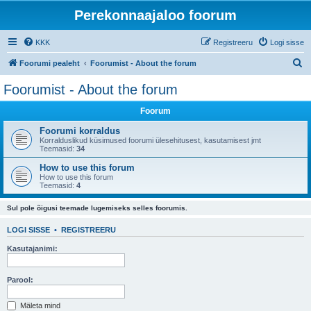
Perekonnaajaloo foorum
KKK
Registreeru
Logi sisse
O
Foorumi pealeht
Foorumist - About the forum
t
Foorumist - About the forum
s
Foorum
i
Foorumi korraldus
Korralduslikud küsimused foorumi ülesehitusest, kasutamisest jmt
Teemasid:
34
How to use this forum
How to use this forum
Teemasid:
4
Sul pole õigusi teemade lugemiseks selles foorumis.
LOGI SISSE
•
REGISTREERU
Kasutajanimi:
Parool:
Mäleta mind