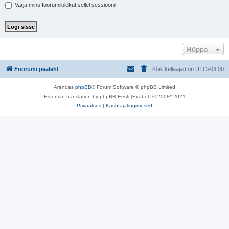
Varja minu foorumilolekut sellel sessioonil
Hüppa
Foorumi pealeht
Kõik kellaajad on
UTC+03:00
Arendas
phpBB
® Forum Software © phpBB Limited
Estonian translation by phpBB Eesti [Exabot] © 2008*-2021
Privaatsus
|
Kasutajatingimused