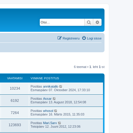
Otsi
Täiendatud otsing
Registreeru
Logi sisse
6 teemat •
1
. leht
1
-st
VAATAMISI
VIIMANE POSTITUS
V
Postitas
annikatallo
V
10234
i
Esmaspäev 07. Oktoober 2024, 17:33:10
i
a
m
V
Postitas
Assar
V
6192
a
i
Esmaspäev 13. August 2018, 12:54:08
a
n
i
e
a
m
V
Postitas
whosol
t
p
V
7264
a
i
Esmaspäev 16. Märts 2015, 11:35:03
o
a
n
i
s
a
e
a
m
t
V
Postitas
Mari.Sarv
t
p
V
123693
a
i
i
m
Teisipäev 12. Juuni 2012, 12:23:06
o
a
n
t
i
s
a
e
a
u