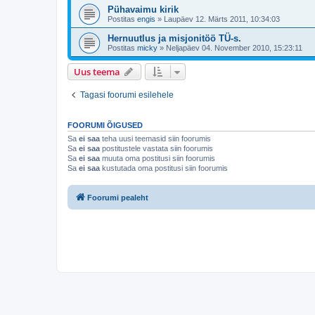
Pühavaimu kirik
Postitas
engis
»
Laupäev 12. Märts 2011, 10:34:03
Hernuutlus ja misjonitöö TÜ-s.
Postitas
micky
»
Neljapäev 04. November 2010, 15:23:11
Uus teema
Tagasi foorumi esilehele
FOORUMI ÕIGUSED
Sa
ei saa
teha uusi teemasid siin foorumis
Sa
ei saa
postitustele vastata siin foorumis
Sa
ei saa
muuta oma postitusi siin foorumis
Sa
ei saa
kustutada oma postitusi siin foorumis
Foorumi pealeht