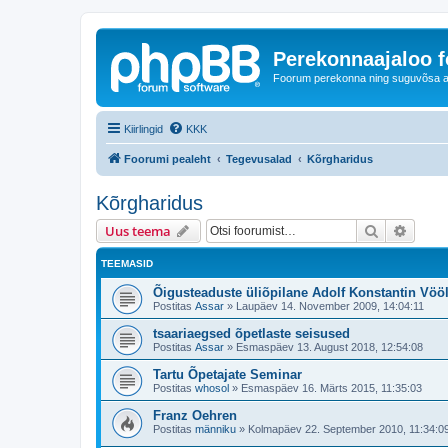
Perekonnaajaloo 
Foorum perekonna ning suguvõsa ajal
Kiirlingid
KKK
Foorumi pealeht
Tegevusalad
Kõrgharidus
Kõrgharidus
Otsi
Täiend
Uus teema
TEEMASID
Õigusteaduste üliõpilane Adolf Konstantin Vö
Postitas
Assar
»
Laupäev 14. November 2009, 14:04:11
tsaariaegsed õpetlaste seisused
Postitas
Assar
»
Esmaspäev 13. August 2018, 12:54:08
Tartu Õpetajate Seminar
Postitas
whosol
»
Esmaspäev 16. Märts 2015, 11:35:03
Franz Oehren
Postitas
männiku
»
Kolmapäev 22. September 2010, 11:34:0