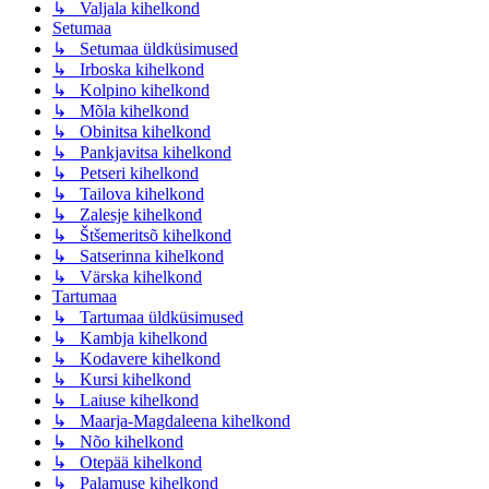
↳ Valjala kihelkond
Setumaa
↳ Setumaa üldküsimused
↳ Irboska kihelkond
↳ Kolpino kihelkond
↳ Mõla kihelkond
↳ Obinitsa kihelkond
↳ Pankjavitsa kihelkond
↳ Petseri kihelkond
↳ Tailova kihelkond
↳ Zalesje kihelkond
↳ Štšemeritsõ kihelkond
↳ Satserinna kihelkond
↳ Värska kihelkond
Tartumaa
↳ Tartumaa üldküsimused
↳ Kambja kihelkond
↳ Kodavere kihelkond
↳ Kursi kihelkond
↳ Laiuse kihelkond
↳ Maarja-Magdaleena kihelkond
↳ Nõo kihelkond
↳ Otepää kihelkond
↳ Palamuse kihelkond