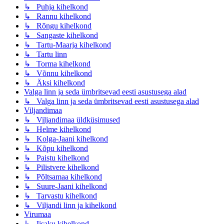
↳ Puhja kihelkond
↳ Rannu kihelkond
↳ Rõngu kihelkond
↳ Sangaste kihelkond
↳ Tartu-Maarja kihelkond
↳ Tartu linn
↳ Torma kihelkond
↳ Võnnu kihelkond
↳ Äksi kihelkond
Valga linn ja seda ümbritsevad eesti asustusega alad
↳ Valga linn ja seda ümbritsevad eesti asustusega alad
Viljandimaa
↳ Viljandimaa üldküsimused
↳ Helme kihelkond
↳ Kolga-Jaani kihelkond
↳ Kõpu kihelkond
↳ Paistu kihelkond
↳ Pilistvere kihelkond
↳ Põltsamaa kihelkond
↳ Suure-Jaani kihelkond
↳ Tarvastu kihelkond
↳ Viljandi linn ja kihelkond
Virumaa
↳ Iisaku kihelkond