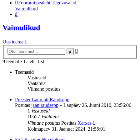
Foorumi pealeht
Tegevusalad
Vaimulikud
Otsi
Vaimulikud
Uus teema
Täiendatud
Otsi
otsing
9 teemat •
1
. leht
1
-st
Teemasid
Vastuseid
Vaatamisi
Viimane postitus
Preester Laurenti Raudsepp
Postitas
jaan.raudsepp
»
Laupäev 26. Juuni 2010, 23:56:06
1
Vastuseid
10657
Vaatamisi
Viimane postitus
Postitas
Xerxes
Kolmapäev 31. Jaanuar 2024, 21:55:01
EELK vaimulike elulood