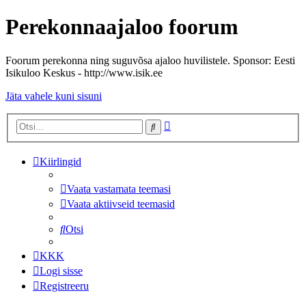
Perekonnaajaloo foorum
Foorum perekonna ning suguvõsa ajaloo huvilistele. Sponsor: Eesti
Isikuloo Keskus - http://www.isik.ee
Jäta vahele kuni sisuni
Täiendatud
Otsi
otsing
Kiirlingid
Vaata vastamata teemasi
Vaata aktiivseid teemasid
Otsi
KKK
Logi sisse
Registreeru