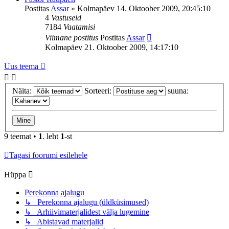
Postitas
Assar
»
Kolmapäev 14. Oktoober 2009, 20:45:10
4
Vastuseid
7184
Vaatamisi
Viimane postitus
Postitas
Assar
Kolmapäev 21. Oktoober 2009, 14:17:10
Uus teema
Näita:
Sorteeri:
suuna:
9 teemat •
1
. leht
1
-st
Tagasi foorumi esilehele
Hüppa
Perekonna ajalugu
↳ Perekonna ajalugu (üldküsimused)
↳ Arhiivimaterjalidest välja lugemine
↳ Abistavad materjalid