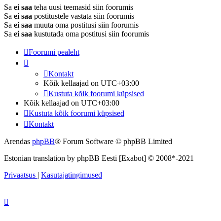
Sa
ei saa
teha uusi teemasid siin foorumis
Sa
ei saa
postitustele vastata siin foorumis
Sa
ei saa
muuta oma postitusi siin foorumis
Sa
ei saa
kustutada oma postitusi siin foorumis
Foorumi pealeht
Kontakt
Kõik kellaajad on
UTC+03:00
Kustuta kõik foorumi küpsised
Kõik kellaajad on
UTC+03:00
Kustuta kõik foorumi küpsised
Kontakt
Arendas
phpBB
® Forum Software © phpBB Limited
Estonian translation by phpBB Eesti [Exabot] © 2008*-2021
Privaatsus
|
Kasutajatingimused