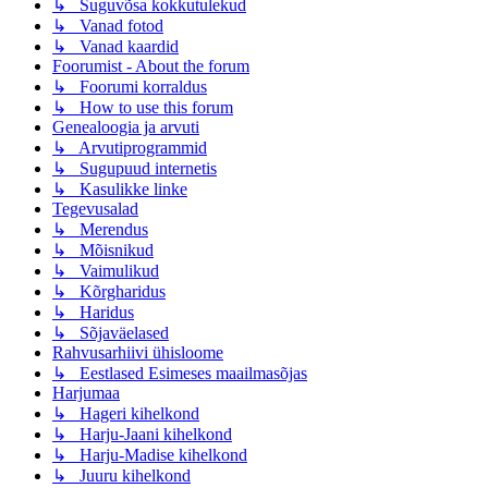
↳ Suguvõsa kokkutulekud
↳ Vanad fotod
↳ Vanad kaardid
Foorumist - About the forum
↳ Foorumi korraldus
↳ How to use this forum
Genealoogia ja arvuti
↳ Arvutiprogrammid
↳ Sugupuud internetis
↳ Kasulikke linke
Tegevusalad
↳ Merendus
↳ Mõisnikud
↳ Vaimulikud
↳ Kõrgharidus
↳ Haridus
↳ Sõjaväelased
Rahvusarhiivi ühisloome
↳ Eestlased Esimeses maailmasõjas
Harjumaa
↳ Hageri kihelkond
↳ Harju-Jaani kihelkond
↳ Harju-Madise kihelkond
↳ Juuru kihelkond