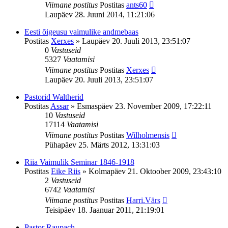
Viimane postitus
Postitas
ants60
Laupäev 28. Juuni 2014, 11:21:06
Eesti õigeusu vaimulike andmebaas
Postitas
Xerxes
»
Laupäev 20. Juuli 2013, 23:51:07
0
Vastuseid
5327
Vaatamisi
Viimane postitus
Postitas
Xerxes
Laupäev 20. Juuli 2013, 23:51:07
Pastorid Waltherid
Postitas
Assar
»
Esmaspäev 23. November 2009, 17:22:11
10
Vastuseid
17114
Vaatamisi
Viimane postitus
Postitas
Wilholmensis
Pühapäev 25. Märts 2012, 13:31:03
Riia Vaimulik Seminar 1846-1918
Postitas
Eike Riis
»
Kolmapäev 21. Oktoober 2009, 23:43:10
2
Vastuseid
6742
Vaatamisi
Viimane postitus
Postitas
Harri.Värs
Teisipäev 18. Jaanuar 2011, 21:19:01
Pastor Raupach