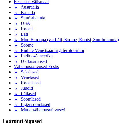
Eestlased välismaal
↳ Austraalia
↳ Kanada
↳ Suurbritannia
↳ USA
↳ Rootsi
↳ Läti
↳ Muu Euroopa (v.a Läti, Soome, Rootsi, Suurbritannia)
↳ Soome
↳ Endine Vene tsaaririigi territoorium
↳ Ladina-Ameerika
↳ Üldküsimused
Vähemusrahvused Eestis
↳ Sakslased
↳ Venelased
↳ Rootslased
↳ Juudid
↳ Lätlased
↳ Soomlased
↳ Ingerisoomlased
↳ Muud vähemusrahvused
Foorumi õigused