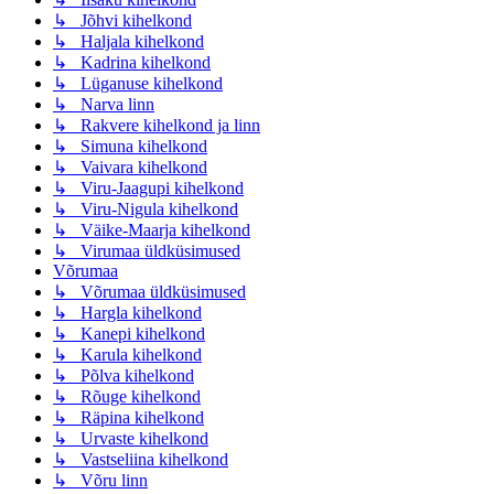
↳ Jõhvi kihelkond
↳ Haljala kihelkond
↳ Kadrina kihelkond
↳ Lüganuse kihelkond
↳ Narva linn
↳ Rakvere kihelkond ja linn
↳ Simuna kihelkond
↳ Vaivara kihelkond
↳ Viru-Jaagupi kihelkond
↳ Viru-Nigula kihelkond
↳ Väike-Maarja kihelkond
↳ Virumaa üldküsimused
Võrumaa
↳ Võrumaa üldküsimused
↳ Hargla kihelkond
↳ Kanepi kihelkond
↳ Karula kihelkond
↳ Põlva kihelkond
↳ Rõuge kihelkond
↳ Räpina kihelkond
↳ Urvaste kihelkond
↳ Vastseliina kihelkond
↳ Võru linn