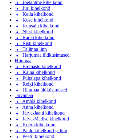
↳ Jõelähtme kihelkond
↳ Jüri kihelkond
↳ Keila kihelkond
↳ Kose kihelkond
↳ Kuusalu kihelkond
↳ Nissi kihelkond
↳ Rapla kihelkond
↳ Risti kihelkond
↳ Tallinna linn
↳ Harjumaa üldküsimused
Hiiumaa
↳ Emmaste kihelkond
↳ Käina kihelkond
↳ Pühalepa kihelkond
↳ Reigi kihelkond
↳ Hiiumaa üldküsimused
Järvamaa
↳ Ambla kihelkond
↳ Anna kihelkond
↳ Järva-Jaani kihelkond
↳ Järva-Madise kihelkond
↳ Koeru kihelkond
↳ Paide kihelkond ja linn
↳ Peetri kihelkond