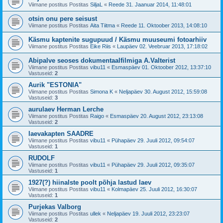
Viimane postitus Postitas
SiljaL
«
Reede 31. Jaanuar 2014, 11:48:01
otsin onu pere seisust
Viimane postitus Postitas
Aita Tiitma
«
Reede 11. Oktoober 2013, 14:08:10
Käsmu kaptenite sugupuud / Käsmu muuseumi fotoarhiiv
Viimane postitus Postitas
Eike Riis
«
Laupäev 02. Veebruar 2013, 17:18:02
Abipalve seoses dokumentaalfilmiga A.Valterist
Viimane postitus Postitas
vibu11
«
Esmaspäev 01. Oktoober 2012, 13:37:10
Vastuseid:
2
Aurik "ESTONIA"
Viimane postitus Postitas
Simona K
«
Neljapäev 30. August 2012, 15:59:08
Vastuseid:
3
aurulaev Herman Lerche
Viimane postitus Postitas
Raigo
«
Esmaspäev 20. August 2012, 23:13:08
Vastuseid:
2
laevakapten SAADRE
Viimane postitus Postitas
vibu11
«
Pühapäev 29. Juuli 2012, 09:54:07
Vastuseid:
1
RUDOLF
Viimane postitus Postitas
vibu11
«
Pühapäev 29. Juuli 2012, 09:35:07
Vastuseid:
1
1927(?) hiinalste poolt põhja lastud laev
Viimane postitus Postitas
vibu11
«
Kolmapäev 25. Juuli 2012, 16:30:07
Vastuseid:
1
Purjekas Valborg
Viimane postitus Postitas
ullek
«
Neljapäev 19. Juuli 2012, 23:23:07
Vastuseid:
2