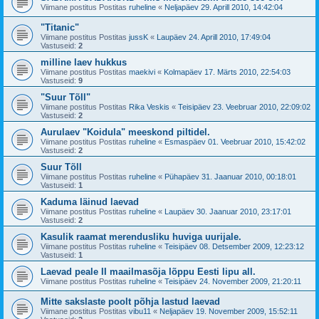
Viimane postitus Postitas
ruheline
«
Neljapäev 29. Aprill 2010, 14:42:04
"Titanic"
Viimane postitus Postitas
jussK
«
Laupäev 24. Aprill 2010, 17:49:04
Vastuseid:
2
milline laev hukkus
Viimane postitus Postitas
maekivi
«
Kolmapäev 17. Märts 2010, 22:54:03
Vastuseid:
9
"Suur Tõll"
Viimane postitus Postitas
Rika Veskis
«
Teisipäev 23. Veebruar 2010, 22:09:02
Vastuseid:
2
Aurulaev "Koidula" meeskond piltidel.
Viimane postitus Postitas
ruheline
«
Esmaspäev 01. Veebruar 2010, 15:42:02
Vastuseid:
2
Suur Tõll
Viimane postitus Postitas
ruheline
«
Pühapäev 31. Jaanuar 2010, 00:18:01
Vastuseid:
1
Kaduma läinud laevad
Viimane postitus Postitas
ruheline
«
Laupäev 30. Jaanuar 2010, 23:17:01
Vastuseid:
2
Kasulik raamat merendusliku huviga uurijale.
Viimane postitus Postitas
ruheline
«
Teisipäev 08. Detsember 2009, 12:23:12
Vastuseid:
1
Laevad peale II maailmasõja lõppu Eesti lipu all.
Viimane postitus Postitas
ruheline
«
Teisipäev 24. November 2009, 21:20:11
Mitte sakslaste poolt põhja lastud laevad
Viimane postitus Postitas
vibu11
«
Neljapäev 19. November 2009, 15:52:11