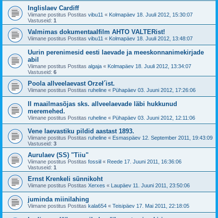
Inglislaev Cardiff
Viimane postitus Postitas
vibu11
«
Kolmapäev 18. Juuli 2012, 15:30:07
Vastuseid:
1
Valmimas dokumentaalfilm AHTO VALTERist!
Viimane postitus Postitas
vibu11
«
Kolmapäev 18. Juuli 2012, 13:48:07
Uurin perenimesid eesti laevade ja meeskonnanimekirjade
abil
Viimane postitus Postitas
algaja
«
Kolmapäev 18. Juuli 2012, 13:34:07
Vastuseid:
6
Poola allveelaevast Orzeł´ist.
Viimane postitus Postitas
ruheline
«
Pühapäev 03. Juuni 2012, 17:26:06
II maailmasõjas sks. allveelaevade läbi hukkunud
meremehed.
Viimane postitus Postitas
ruheline
«
Pühapäev 03. Juuni 2012, 12:11:06
Vene laevastiku pildid aastast 1893.
Viimane postitus Postitas
ruheline
«
Esmaspäev 12. September 2011, 19:43:09
Vastuseid:
3
Aurulaev (SS) "Tiiu"
Viimane postitus Postitas
fossiil
«
Reede 17. Juuni 2011, 16:36:06
Vastuseid:
1
Ernst Krenkeli sünnikoht
Viimane postitus Postitas
Xerxes
«
Laupäev 11. Juuni 2011, 23:50:06
juminda miinilahing
Viimane postitus Postitas
kala654
«
Teisipäev 17. Mai 2011, 22:18:05