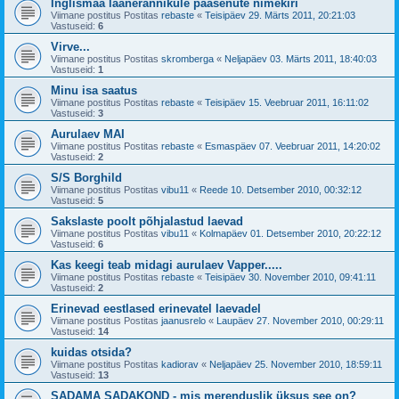
Inglismaa läänerannikule pääsenute nimekiri
Viimane postitus Postitas
rebaste
«
Teisipäev 29. Märts 2011, 20:21:03
Vastuseid:
6
Virve...
Viimane postitus Postitas
skromberga
«
Neljapäev 03. Märts 2011, 18:40:03
Vastuseid:
1
Minu isa saatus
Viimane postitus Postitas
rebaste
«
Teisipäev 15. Veebruar 2011, 16:11:02
Vastuseid:
3
Aurulaev MAI
Viimane postitus Postitas
rebaste
«
Esmaspäev 07. Veebruar 2011, 14:20:02
Vastuseid:
2
S/S Borghild
Viimane postitus Postitas
vibu11
«
Reede 10. Detsember 2010, 00:32:12
Vastuseid:
5
Sakslaste poolt põhjalastud laevad
Viimane postitus Postitas
vibu11
«
Kolmapäev 01. Detsember 2010, 20:22:12
Vastuseid:
6
Kas keegi teab midagi aurulaev Vapper.....
Viimane postitus Postitas
rebaste
«
Teisipäev 30. November 2010, 09:41:11
Vastuseid:
2
Erinevad eestlased erinevatel laevadel
Viimane postitus Postitas
jaanusrelo
«
Laupäev 27. November 2010, 00:29:11
Vastuseid:
14
kuidas otsida?
Viimane postitus Postitas
kadiorav
«
Neljapäev 25. November 2010, 18:59:11
Vastuseid:
13
SADAMA SADAKOND - mis merenduslik üksus see on?