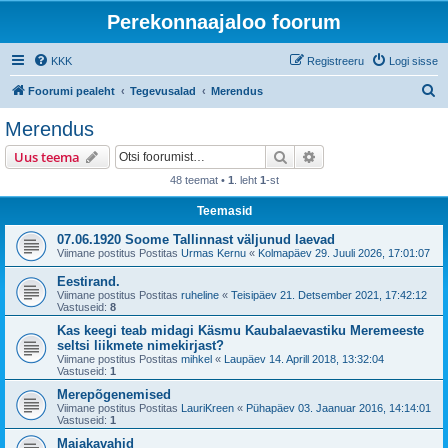
Perekonnaajaloo foorum
KKK
Registreeru
Logi sisse
O
Foorumi pealeht
Tegevusalad
Merendus
t
Merendus
s
Otsi
Täiendatud otsing
Uus teema
i
48 teemat •
1
. leht
1
-st
Teemasid
07.06.1920 Soome Tallinnast väljunud laevad
Viimane postitus Postitas
Urmas Kernu
«
Kolmapäev 29. Juuli 2026, 17:01:07
Eestirand.
Viimane postitus Postitas
ruheline
«
Teisipäev 21. Detsember 2021, 17:42:12
Vastuseid:
8
Kas keegi teab midagi Käsmu Kaubalaevastiku Meremeeste
seltsi liikmete nimekirjast?
Viimane postitus Postitas
mihkel
«
Laupäev 14. Aprill 2018, 13:32:04
Vastuseid:
1
Merepõgenemised
Viimane postitus Postitas
LauriKreen
«
Pühapäev 03. Jaanuar 2016, 14:14:01
Vastuseid:
1
Majakavahid