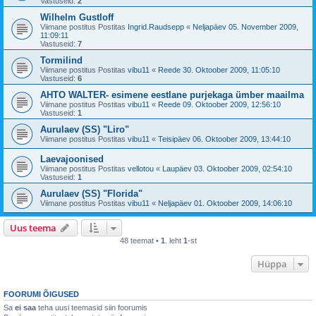
Vastuseid:
2
Wilhelm Gustloff
Viimane postitus Postitas
Ingrid.Raudsepp
«
Neljapäev 05. November 2009,
11:09:11
Vastuseid:
7
Tormilind
Viimane postitus Postitas
vibu11
«
Reede 30. Oktoober 2009, 11:05:10
Vastuseid:
6
AHTO WALTER- esimene eestlane purjekaga ümber maailma
Viimane postitus Postitas
vibu11
«
Reede 09. Oktoober 2009, 12:56:10
Vastuseid:
1
Aurulaev (SS) "Liro"
Viimane postitus Postitas
vibu11
«
Teisipäev 06. Oktoober 2009, 13:44:10
Laevajoonised
Viimane postitus Postitas
vellotou
«
Laupäev 03. Oktoober 2009, 02:54:10
Vastuseid:
1
Aurulaev (SS) "Florida"
Viimane postitus Postitas
vibu11
«
Neljapäev 01. Oktoober 2009, 14:06:10
Uus teema
48 teemat •
1
. leht
1
-st
Hüppa
FOORUMI ÕIGUSED
Sa
ei saa
teha uusi teemasid siin foorumis