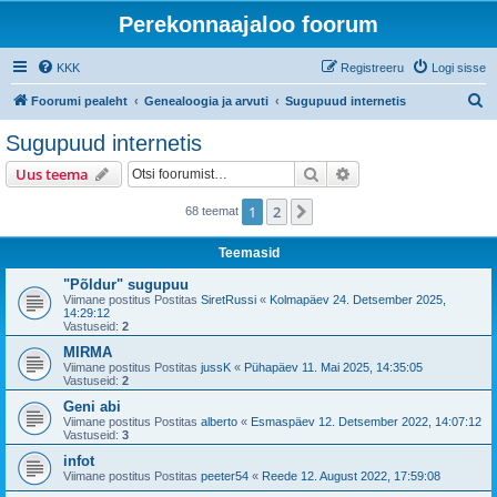
Perekonnaajaloo foorum
KKK
Registreeru
Logi sisse
O
Foorumi pealeht
Genealoogia ja arvuti
Sugupuud internetis
t
Sugupuud internetis
s
Otsi
Täiendatud otsing
Uus teema
i
1
2
Järgmine
68 teemat
Teemasid
"Põldur" sugupuu
Viimane postitus Postitas
SiretRussi
«
Kolmapäev 24. Detsember 2025,
14:29:12
Vastuseid:
2
MIRMA
Viimane postitus Postitas
jussK
«
Pühapäev 11. Mai 2025, 14:35:05
Vastuseid:
2
Geni abi
Viimane postitus Postitas
alberto
«
Esmaspäev 12. Detsember 2022, 14:07:12
Vastuseid:
3
infot
Viimane postitus Postitas
peeter54
«
Reede 12. August 2022, 17:59:08