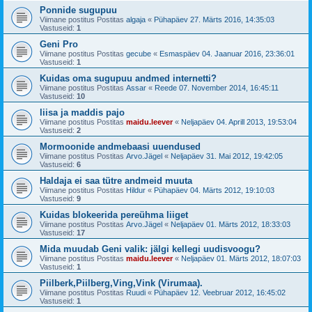
Ponnide sugupuu
Viimane postitus Postitas
algaja
«
Pühapäev 27. Märts 2016, 14:35:03
Vastuseid:
1
Geni Pro
Viimane postitus Postitas
gecube
«
Esmaspäev 04. Jaanuar 2016, 23:36:01
Vastuseid:
1
Kuidas oma sugupuu andmed internetti?
Viimane postitus Postitas
Assar
«
Reede 07. November 2014, 16:45:11
Vastuseid:
10
liisa ja maddis pajo
Viimane postitus Postitas
maidu.leever
«
Neljapäev 04. Aprill 2013, 19:53:04
Vastuseid:
2
Mormoonide andmebaasi uuendused
Viimane postitus Postitas
Arvo.Jägel
«
Neljapäev 31. Mai 2012, 19:42:05
Vastuseid:
6
Haldaja ei saa tütre andmeid muuta
Viimane postitus Postitas
Hildur
«
Pühapäev 04. Märts 2012, 19:10:03
Vastuseid:
9
Kuidas blokeerida pereühma liiget
Viimane postitus Postitas
Arvo.Jägel
«
Neljapäev 01. Märts 2012, 18:33:03
Vastuseid:
17
Mida muudab Geni valik: jälgi kellegi uudisvoogu?
Viimane postitus Postitas
maidu.leever
«
Neljapäev 01. Märts 2012, 18:07:03
Vastuseid:
1
Piilberk,Piilberg,Ving,Vink (Virumaa).
Viimane postitus Postitas
Ruudi
«
Pühapäev 12. Veebruar 2012, 16:45:02
Vastuseid:
1