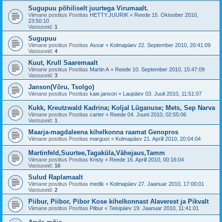
Sugupuu põhiliselt juurtega Virumaalt.
Viimane postitus Postitas
HETTY.JUURIK
«
Reede 15. Oktoober 2010,
23:50:10
Vastuseid:
1
Sugupuu
Viimane postitus Postitas
Assar
«
Kolmapäev 22. September 2010, 20:41:09
Vastuseid:
4
Kuut, Krull Saaremaalt
Viimane postitus Postitas
Martin A
«
Reede 10. September 2010, 15:47:09
Vastuseid:
3
Janson(Võru, Tsolgo)
Viimane postitus Postitas
kaie.janson
«
Laupäev 03. Juuli 2010, 11:51:07
Kukk, Kreutzwald Kadrina; Koljal Lüganuse; Mets, Sep Narva
Viimane postitus Postitas
carter
«
Reede 04. Juuni 2010, 02:55:06
Vastuseid:
1
Maarja-magdaleena kihelkonna raamat Genopros
Viimane postitus Postitas
margust
«
Kolmapäev 21. Aprill 2010, 20:04:04
Martinfeld,Suurtee,Tagaküla,Vähejaus,Tamm
Viimane postitus Postitas
Kristy
«
Reede 16. Aprill 2010, 00:16:04
Vastuseid:
16
Sulud Raplamaalt
Viimane postitus Postitas
medik
«
Kolmapäev 27. Jaanuar 2010, 17:00:01
Vastuseid:
2
Piibur, Piibor, Pibor Kose kihelkonnast Alaverest ja Pikvalt
Viimane postitus Postitas
Piibur
«
Teisipäev 19. Jaanuar 2010, 11:41:01