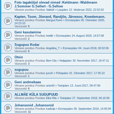
Foto tagaküljel olevad nimed :Keldmann -Waldmann
J.Sommer G.Sellert - G.Sellow
Viimane postitus Postitas
ValdoK
«
Laupäev 12. Veebruar 2022, 22:52:02
Kapten, Toom, Jõerand, Randjõe, Järvesoo, Kreedemann.
Viimane postitus Postitas
MargusToom
«
Esmaspäev 05. Oktoober 2020,
14:23:10
Vastuseid:
5
Geni kasutamine
Viimane postitus Postitas
heidik
«
Esmaspäev 24. August 2020, 14:57:08
Vastuseid:
2
Sugupuu Kodar
Viimane postitus Postitas
Angelina_T
«
Esmaspäev 04. Juuni 2018, 00:02:06
Vastuseid:
5
Otsin
Viimane postitus Postitas
Bert-Ola
«
Neljapäev 30. November 2017, 19:47:11
Vastuseid:
3
sugupuu
Viimane postitus Postitas
jussK
«
Pühapäev 01. Oktoober 2017, 17:35:10
Vastuseid:
1
Geni andmebaas
Viimane postitus Postitas
ants60
«
Teisipäev 13. Juuni 2017, 09:47:06
Vastuseid:
6
ALLMÄE KÜLA SUGUPUUD
Viimane postitus Postitas
Eike Riis
«
Teisipäev 27. September 2016, 00:15:09
Johansonid ,Juhansonid
Viimane postitus Postitas
kadivija
«
Esmaspäev 05. September 2016, 14:05:09
Vastuseid:
11