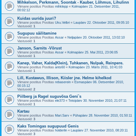
Mihkelson, Perkmann, Soontak - Kauber, Lõhmus, Lihulinn
Viimane postitus Postitas
mihklepp
«
Kolmapäev 21. Detsember 2011,
00:02:12
Kuidas uurida juuri?
Viimane postitus Postitas
Uku.Velbri
«
Laupäev 22. Oktoober 2011, 09:05:10
Vastuseid:
1
Sugupuu säilitamine
Viimane postitus Postitas
Assar
«
Neljapäev 20. Oktoober 2011, 13:02:10
Vastuseid:
1
Janson, Sarnits -Võrust
Viimane postitus Postitas
Assar
«
Kolmapäev 25. Mai 2011, 23:06:05
Vastuseid:
1
Kanep, Vaher, Kalda(Klein), Tuhkanen, Nulpak, Reinpere.
Viimane postitus Postitas
ants60
«
Kolmapäev 23. Märts 2011, 10:41:03
Vastuseid:
1
Lill, Kustawus, Illison, Kiisler jne. Helme kihelkod
Viimane postitus Postitas
rebaserein
«
Esmaspäev 06. Detsember 2010,
00:15:12
Vastuseid:
2
Piilberg ja Ragel suguvõsa Geni`s
Viimane postitus Postitas
ele373
«
Teisipäev 30. November 2010, 21:07:11
Vastuseid:
1
Kartau
Viimane postitus Postitas
Mari.Sarv
«
Pühapäev 28. November 2010, 01:50:11
Vastuseid:
3
Kaks Tomingas sugupuud Genis
Viimane postitus Postitas
holderlin
«
Laupäev 27. November 2010, 08:20:11
Vastuseid:
3