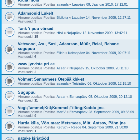
Arula mõis
Viimane postitus Postitas
avagula
«
Laupäev 09. Jaanuar 2010, 17:12:01
Adamsonid Lukelt
Viimane postitus Postitas
Bibilotta
«
Laupäev 14. November 2009, 12:27:11
Vastuseid:
3
Tank 'i puu võrsed
Viimane postitus Postitas
Hilvi
«
Neljapäev 12. November 2009, 13:42:11
Vastuseid:
15
Vetevood, Asu, Sasi, Adamson, Müür, Reial, Rebane
sugupuu
Viimane postitus Postitas
Eilish
«
Kolmapäev 04. November 2009, 02:07:11
Vastuseid:
6
www.jyrviste.pri.ee
Viimane postitus Postitas
Assar
«
Neljapäev 15. Oktoober 2009, 20:11:10
Vastuseid:
2
Volmer; Sannamees Otepää khk-st
Viimane postitus Postitas
avagula
«
Teisipäev 06. Oktoober 2009, 12:15:10
Sugupuu
Viimane postitus Postitas
Assar
«
Esmaspäev 05. Oktoober 2009, 20:12:10
Vastuseid:
11
Vogt;Tammel;Kitt;Kommel;Tilling;Koddo jne.
Viimane postitus Postitas
MartV
«
Esmaspäev 28. September 2009, 09:33:09
Vastuseid:
9
Hurda küla, Võrumaa: Metsmees, Mitt, Antsov, Pähn jne
Viimane postitus Postitas
Ketruth
«
Reede 04. September 2009, 21:50:09
Vastuseid:
1
natuke kirjatööd