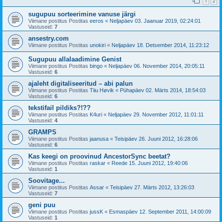
1
2
sugupuu sorteerimine vanuse järgi
Viimane postitus Postitas
eeros
«
Neljapäev 03. Jaanuar 2019, 02:24:01
Vastuseid:
7
ansestry.com
Viimane postitus Postitas
unokiri
«
Neljapäev 18. Detsember 2014, 11:23:12
Sugupuu allalaadimine Genist
Viimane postitus Postitas
bingo
«
Neljapäev 06. November 2014, 20:05:11
Vastuseid:
6
ajaleht digitaliseeritud – abi palun
Viimane postitus Postitas
Tiiu Høvik
«
Pühapäev 02. Märts 2014, 18:54:03
Vastuseid:
6
tekstifail pildiks?!??
Viimane postitus Postitas
K4uri
«
Neljapäev 29. November 2012, 11:01:11
Vastuseid:
4
GRAMPS
Viimane postitus Postitas
jaanusa
«
Teisipäev 26. Juuni 2012, 16:28:06
Vastuseid:
6
Kas keegi on proovinud AncestorSync beetat?
Viimane postitus Postitas
raskar
«
Reede 15. Juuni 2012, 19:40:06
Vastuseid:
1
Soovitage...
Viimane postitus Postitas
Assar
«
Teisipäev 27. Märts 2012, 13:26:03
Vastuseid:
7
geni puu
Viimane postitus Postitas
jussK
«
Esmaspäev 12. September 2011, 14:00:09
Vastuseid:
1