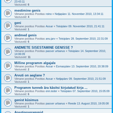
23:43:11
Vastuseid:
6
mestimine genis
Viimane postitus Postitas
reino
«
Neljapäev 11. November 2010, 13:34:11
Vastuseid:
4
geni
Viimane postitus Postitas
Assar
«
Teisipäev 09. November 2010, 21:41:11
Vastuseid:
1
andmed genis
Viimane postitus Postitas
anu.jarv
«
Teisipäev 28. September 2010, 22:31:09
Vastuseid:
6
ANDMETE SISESTAMINE GENISSE ?
Viimane postitus Postitas
passer urbanus
«
Teisipäev 14. September 2010,
14:06:09
Vastuseid:
11
Milline programm algajale
Viimane postitus Postitas
Assar
«
Esmaspäev 13. September 2010, 20:38:09
Vastuseid:
2
Arvuti on aeglane ?
Viimane postitus Postitas
Assar
«
Neljapäev 09. September 2010, 21:51:09
Vastuseid:
1
Programm tunneb ära käsitsi kirjutatud kirja ...
Viimane postitus Postitas
enn.teder
«
Teisipäev 07. September 2010, 15:05:09
Vastuseid:
6
genist küsimus
Viimane postitus Postitas
passer urbanus
«
Reede 13. August 2010, 19:05:08
Vastuseid:
1
Arvutiprogrammid