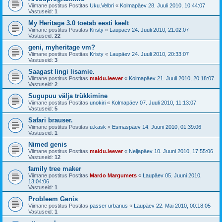
Viimane postitus Postitas
Uku.Velbri
«
Kolmapäev 28. Juuli 2010, 10:44:07
Vastuseid:
1
My Heritage 3.0 toetab eesti keelt
Viimane postitus Postitas
Kristy
«
Laupäev 24. Juuli 2010, 21:02:07
Vastuseid:
22
geni, myheritage vm?
Viimane postitus Postitas
Kristy
«
Laupäev 24. Juuli 2010, 20:33:07
Vastuseid:
3
Saagast lingi lisamie.
Viimane postitus Postitas
maidu.leever
«
Kolmapäev 21. Juuli 2010, 20:18:07
Vastuseid:
2
Sugupuu välja trükkimine
Viimane postitus Postitas
unokiri
«
Kolmapäev 07. Juuli 2010, 11:13:07
Vastuseid:
5
Safari brauser.
Viimane postitus Postitas
u.kask
«
Esmaspäev 14. Juuni 2010, 01:39:06
Vastuseid:
1
Nimed genis
Viimane postitus Postitas
maidu.leever
«
Neljapäev 10. Juuni 2010, 17:55:06
Vastuseid:
12
family tree maker
Viimane postitus Postitas
Mardo Margumets
«
Laupäev 05. Juuni 2010,
13:04:06
Vastuseid:
1
Probleem Genis
Viimane postitus Postitas
passer urbanus
«
Laupäev 22. Mai 2010, 00:18:05
Vastuseid:
1