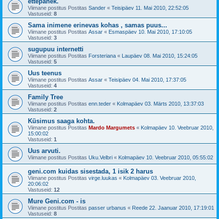
ettepanek.
Viimane postitus Postitas
Sander
«
Teisipäev 11. Mai 2010, 22:52:05
Vastuseid:
8
Sama inimene erinevas kohas , samas puus...
Viimane postitus Postitas
Assar
«
Esmaspäev 10. Mai 2010, 17:10:05
Vastuseid:
3
sugupuu internetti
Viimane postitus Postitas
Forsteriana
«
Laupäev 08. Mai 2010, 15:24:05
Vastuseid:
5
Uus teenus
Viimane postitus Postitas
Assar
«
Teisipäev 04. Mai 2010, 17:37:05
Vastuseid:
4
Family Tree
Viimane postitus Postitas
enn.teder
«
Kolmapäev 03. Märts 2010, 13:37:03
Vastuseid:
2
Küsimus saaga kohta.
Viimane postitus Postitas
Mardo Margumets
«
Kolmapäev 10. Veebruar 2010,
15:00:02
Vastuseid:
1
Uus arvuti.
Viimane postitus Postitas
Uku.Velbri
«
Kolmapäev 10. Veebruar 2010, 05:55:02
geni.com kuidas sisestada, 1 isik 2 harus
Viimane postitus Postitas
virge.luukas
«
Kolmapäev 03. Veebruar 2010,
20:06:02
Vastuseid:
12
Mure Geni.com - is
Viimane postitus Postitas
passer urbanus
«
Reede 22. Jaanuar 2010, 17:19:01
Vastuseid:
8