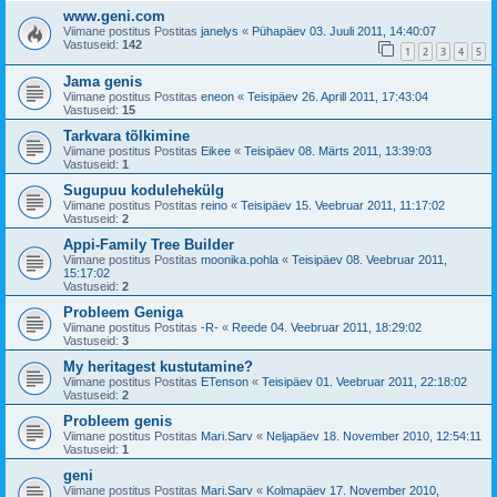
www.geni.com
Viimane postitus Postitas
janelys
«
Pühapäev 03. Juuli 2011, 14:40:07
Vastuseid:
142
1
2
3
4
5
Jama genis
Viimane postitus Postitas
eneon
«
Teisipäev 26. Aprill 2011, 17:43:04
Vastuseid:
15
Tarkvara tõlkimine
Viimane postitus Postitas
Eikee
«
Teisipäev 08. Märts 2011, 13:39:03
Vastuseid:
1
Sugupuu kodulehekülg
Viimane postitus Postitas
reino
«
Teisipäev 15. Veebruar 2011, 11:17:02
Vastuseid:
2
Appi-Family Tree Builder
Viimane postitus Postitas
moonika.pohla
«
Teisipäev 08. Veebruar 2011,
15:17:02
Vastuseid:
2
Probleem Geniga
Viimane postitus Postitas
-R-
«
Reede 04. Veebruar 2011, 18:29:02
Vastuseid:
3
My heritagest kustutamine?
Viimane postitus Postitas
ETenson
«
Teisipäev 01. Veebruar 2011, 22:18:02
Vastuseid:
2
Probleem genis
Viimane postitus Postitas
Mari.Sarv
«
Neljapäev 18. November 2010, 12:54:11
Vastuseid:
1
geni
Viimane postitus Postitas
Mari.Sarv
«
Kolmapäev 17. November 2010,