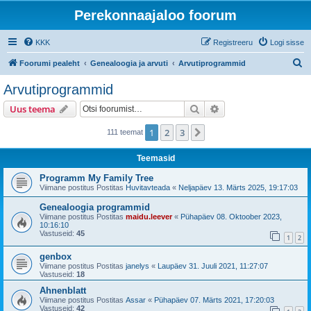
Perekonnaajaloo foorum
KKK
Registreeru
Logi sisse
O
Foorumi pealeht
Genealoogia ja arvuti
Arvutiprogrammid
t
Arvutiprogrammid
s
Otsi
Täiendatud otsing
Uus teema
i
1
2
3
Järgmine
111 teemat
Teemasid
Programm My Family Tree
Viimane postitus Postitas
Huvitavteada
«
Neljapäev 13. Märts 2025, 19:17:03
Genealoogia programmid
Viimane postitus Postitas
maidu.leever
«
Pühapäev 08. Oktoober 2023,
10:16:10
Vastuseid:
45
1
2
genbox
Viimane postitus Postitas
janelys
«
Laupäev 31. Juuli 2021, 11:27:07
Vastuseid:
18
Ahnenblatt
Viimane postitus Postitas
Assar
«
Pühapäev 07. Märts 2021, 17:20:03
Vastuseid:
42