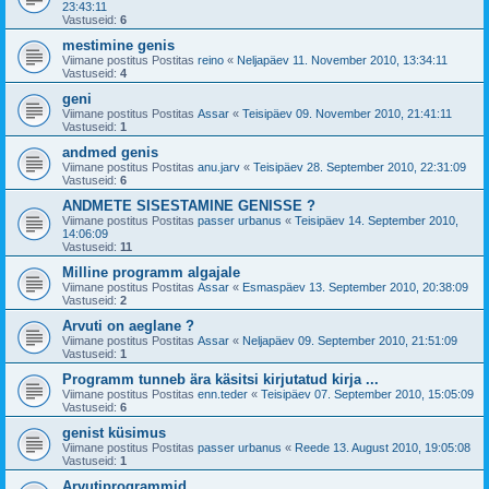
23:43:11
Vastuseid:
6
mestimine genis
Viimane postitus Postitas
reino
«
Neljapäev 11. November 2010, 13:34:11
Vastuseid:
4
geni
Viimane postitus Postitas
Assar
«
Teisipäev 09. November 2010, 21:41:11
Vastuseid:
1
andmed genis
Viimane postitus Postitas
anu.jarv
«
Teisipäev 28. September 2010, 22:31:09
Vastuseid:
6
ANDMETE SISESTAMINE GENISSE ?
Viimane postitus Postitas
passer urbanus
«
Teisipäev 14. September 2010,
14:06:09
Vastuseid:
11
Milline programm algajale
Viimane postitus Postitas
Assar
«
Esmaspäev 13. September 2010, 20:38:09
Vastuseid:
2
Arvuti on aeglane ?
Viimane postitus Postitas
Assar
«
Neljapäev 09. September 2010, 21:51:09
Vastuseid:
1
Programm tunneb ära käsitsi kirjutatud kirja ...
Viimane postitus Postitas
enn.teder
«
Teisipäev 07. September 2010, 15:05:09
Vastuseid:
6
genist küsimus
Viimane postitus Postitas
passer urbanus
«
Reede 13. August 2010, 19:05:08
Vastuseid:
1
Arvutiprogrammid