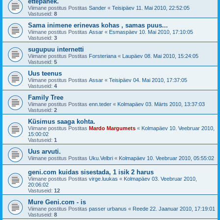
ettepanek.
Viimane postitus Postitas
Sander
«
Teisipäev 11. Mai 2010, 22:52:05
Vastuseid:
8
Sama inimene erinevas kohas , samas puus...
Viimane postitus Postitas
Assar
«
Esmaspäev 10. Mai 2010, 17:10:05
Vastuseid:
3
sugupuu internetti
Viimane postitus Postitas
Forsteriana
«
Laupäev 08. Mai 2010, 15:24:05
Vastuseid:
5
Uus teenus
Viimane postitus Postitas
Assar
«
Teisipäev 04. Mai 2010, 17:37:05
Vastuseid:
4
Family Tree
Viimane postitus Postitas
enn.teder
«
Kolmapäev 03. Märts 2010, 13:37:03
Vastuseid:
2
Küsimus saaga kohta.
Viimane postitus Postitas
Mardo Margumets
«
Kolmapäev 10. Veebruar 2010,
15:00:02
Vastuseid:
1
Uus arvuti.
Viimane postitus Postitas
Uku.Velbri
«
Kolmapäev 10. Veebruar 2010, 05:55:02
geni.com kuidas sisestada, 1 isik 2 harus
Viimane postitus Postitas
virge.luukas
«
Kolmapäev 03. Veebruar 2010,
20:06:02
Vastuseid:
12
Mure Geni.com - is
Viimane postitus Postitas
passer urbanus
«
Reede 22. Jaanuar 2010, 17:19:01
Vastuseid:
8