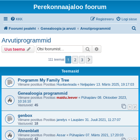
Perekonnaajaloo foorum
KKK
Registreeru
Logi sisse
O
Foorumi pealeht
Genealoogia ja arvuti
Arvutiprogrammid
t
Arvutiprogrammid
s
Otsi
Täiendatud otsing
Uus teema
i
1
2
3
Järgmine
111 teemat
Teemasid
Programm My Family Tree
Viimane postitus Postitas
Huvitavteada
«
Neljapäev 13. Märts 2025, 19:17:03
Genealoogia programmid
Viimane postitus Postitas
maidu.leever
«
Pühapäev 08. Oktoober 2023,
10:16:10
Vastuseid:
45
1
2
genbox
Viimane postitus Postitas
janelys
«
Laupäev 31. Juuli 2021, 11:27:07
Vastuseid:
18
Ahnenblatt
Viimane postitus Postitas
Assar
«
Pühapäev 07. Märts 2021, 17:20:03
Vastuseid:
42