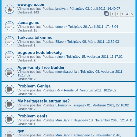
www.geni.com
Viimane postitus Postitas
janelys
«
Pühapäev 03. Juuli 2011, 14:40:07
Vastuseid:
142
1
2
3
4
5
Jama genis
Viimane postitus Postitas
eneon
«
Teisipäev 26. Aprill 2011, 17:43:04
Vastuseid:
15
Tarkvara tõlkimine
Viimane postitus Postitas
Eikee
«
Teisipäev 08. Märts 2011, 13:39:03
Vastuseid:
1
Sugupuu kodulehekülg
Viimane postitus Postitas
reino
«
Teisipäev 15. Veebruar 2011, 11:17:02
Vastuseid:
2
Appi-Family Tree Builder
Viimane postitus Postitas
moonika.pohla
«
Teisipäev 08. Veebruar 2011,
15:17:02
Vastuseid:
2
Probleem Geniga
Viimane postitus Postitas
-R-
«
Reede 04. Veebruar 2011, 18:29:02
Vastuseid:
3
My heritagest kustutamine?
Viimane postitus Postitas
ETenson
«
Teisipäev 01. Veebruar 2011, 22:18:02
Vastuseid:
2
Probleem genis
Viimane postitus Postitas
Mari.Sarv
«
Neljapäev 18. November 2010, 12:54:11
Vastuseid:
1
geni
Viimane postitus Postitas
Mari.Sarv
«
Kolmapäev 17. November 2010,