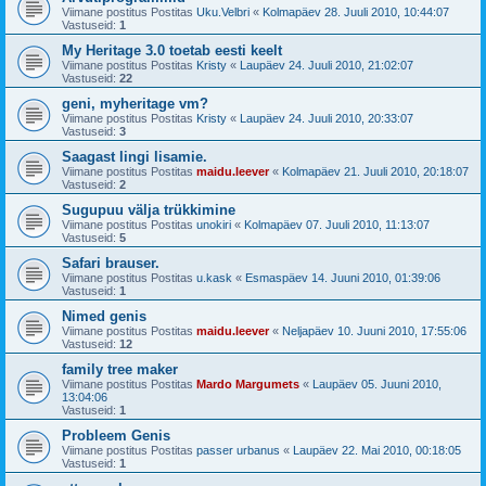
Viimane postitus Postitas
Uku.Velbri
«
Kolmapäev 28. Juuli 2010, 10:44:07
Vastuseid:
1
My Heritage 3.0 toetab eesti keelt
Viimane postitus Postitas
Kristy
«
Laupäev 24. Juuli 2010, 21:02:07
Vastuseid:
22
geni, myheritage vm?
Viimane postitus Postitas
Kristy
«
Laupäev 24. Juuli 2010, 20:33:07
Vastuseid:
3
Saagast lingi lisamie.
Viimane postitus Postitas
maidu.leever
«
Kolmapäev 21. Juuli 2010, 20:18:07
Vastuseid:
2
Sugupuu välja trükkimine
Viimane postitus Postitas
unokiri
«
Kolmapäev 07. Juuli 2010, 11:13:07
Vastuseid:
5
Safari brauser.
Viimane postitus Postitas
u.kask
«
Esmaspäev 14. Juuni 2010, 01:39:06
Vastuseid:
1
Nimed genis
Viimane postitus Postitas
maidu.leever
«
Neljapäev 10. Juuni 2010, 17:55:06
Vastuseid:
12
family tree maker
Viimane postitus Postitas
Mardo Margumets
«
Laupäev 05. Juuni 2010,
13:04:06
Vastuseid:
1
Probleem Genis
Viimane postitus Postitas
passer urbanus
«
Laupäev 22. Mai 2010, 00:18:05
Vastuseid:
1