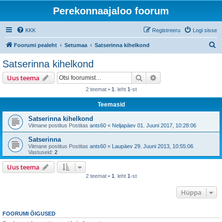
Perekonnaajaloo foorum
KKK
Registreeru
Logi sisse
O
Foorumi pealeht
Setumaa
Satserinna kihelkond
t
Satserinna kihelkond
s
Otsi
Täiendatud otsing
Uus teema
i
2 teemat •
1
. leht
1
-st
Teemasid
Satserinna kihelkond
Viimane postitus Postitas
ants60
«
Neljapäev 01. Juuni 2017, 10:28:06
Satserinna
Viimane postitus Postitas
ants60
«
Laupäev 29. Juuni 2013, 10:55:06
Vastuseid:
2
Uus teema
2 teemat •
1
. leht
1
-st
Hüppa
FOORUMI ÕIGUSED