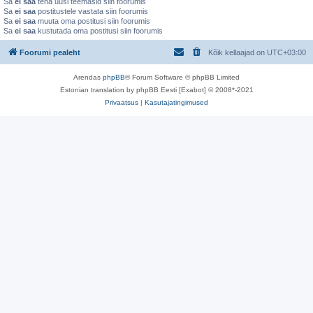
Sa
ei saa
teha uusi teemasid siin foorumis
Sa
ei saa
postitustele vastata siin foorumis
Sa
ei saa
muuta oma postitusi siin foorumis
Sa
ei saa
kustutada oma postitusi siin foorumis
Foorumi pealeht
Kõik kellaajad on
UTC+03:00
Arendas
phpBB
® Forum Software © phpBB Limited
Estonian translation by phpBB Eesti [Exabot] © 2008*-2021
Privaatsus
|
Kasutajatingimused