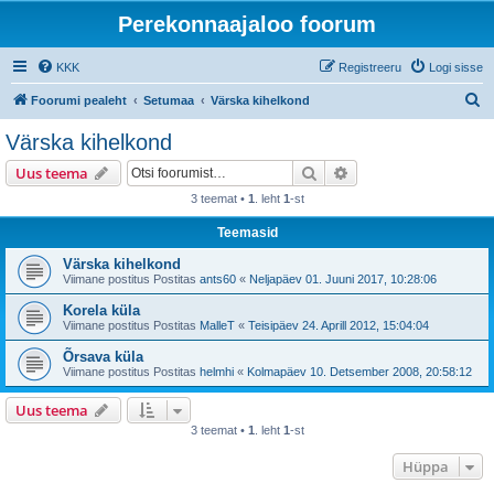
Perekonnaajaloo foorum
KKK
Registreeru
Logi sisse
O
Foorumi pealeht
Setumaa
Värska kihelkond
t
Värska kihelkond
s
Otsi
Täiendatud otsing
Uus teema
i
3 teemat •
1
. leht
1
-st
Teemasid
Värska kihelkond
Viimane postitus Postitas
ants60
«
Neljapäev 01. Juuni 2017, 10:28:06
Korela küla
Viimane postitus Postitas
MalleT
«
Teisipäev 24. Aprill 2012, 15:04:04
Õrsava küla
Viimane postitus Postitas
helmhi
«
Kolmapäev 10. Detsember 2008, 20:58:12
Uus teema
3 teemat •
1
. leht
1
-st
Hüppa