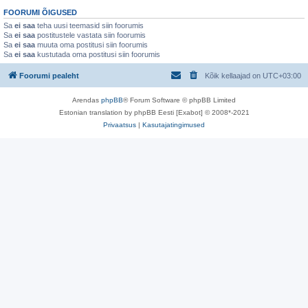
FOORUMI ÕIGUSED
Sa
ei saa
teha uusi teemasid siin foorumis
Sa
ei saa
postitustele vastata siin foorumis
Sa
ei saa
muuta oma postitusi siin foorumis
Sa
ei saa
kustutada oma postitusi siin foorumis
Foorumi pealeht
Kõik kellaajad on
UTC+03:00
Arendas
phpBB
® Forum Software © phpBB Limited
Estonian translation by phpBB Eesti [Exabot] © 2008*-2021
Privaatsus
|
Kasutajatingimused