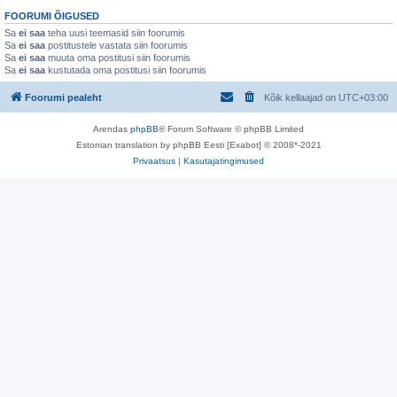
FOORUMI ÕIGUSED
Sa
ei saa
teha uusi teemasid siin foorumis
Sa
ei saa
postitustele vastata siin foorumis
Sa
ei saa
muuta oma postitusi siin foorumis
Sa
ei saa
kustutada oma postitusi siin foorumis
Foorumi pealeht
Kõik kellaajad on
UTC+03:00
Arendas
phpBB
® Forum Software © phpBB Limited
Estonian translation by phpBB Eesti [Exabot] © 2008*-2021
Privaatsus
|
Kasutajatingimused