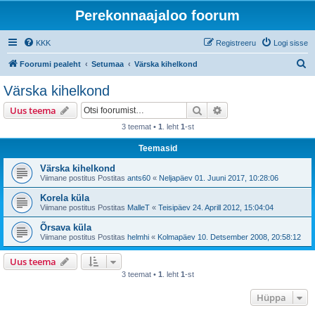
Perekonnaajaloo foorum
KKK
Registreeru
Logi sisse
O
Foorumi pealeht
Setumaa
Värska kihelkond
t
Värska kihelkond
s
Otsi
Täiendatud otsing
Uus teema
i
3 teemat •
1
. leht
1
-st
Teemasid
Värska kihelkond
Viimane postitus Postitas
ants60
«
Neljapäev 01. Juuni 2017, 10:28:06
Korela küla
Viimane postitus Postitas
MalleT
«
Teisipäev 24. Aprill 2012, 15:04:04
Õrsava küla
Viimane postitus Postitas
helmhi
«
Kolmapäev 10. Detsember 2008, 20:58:12
Uus teema
3 teemat •
1
. leht
1
-st
Hüppa