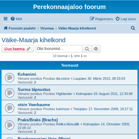
Perekonnaajaloo foorum
KKK
Registreeru
Logi sisse
O
Foorumi pealeht
Virumaa
Väike-Maarja kihelkond
t
Väike-Maarja kihelkond
s
Otsi
Täiendatud otsing
Uus teema
i
19 teemat •
1
. leht
1
-st
Teemasid
Kohanimi
Viimane postitus Postitas
tiia.eskor
«
Laupäev 30. Märts 2013, 08:33:03
Vastuseid:
2
Surma täpsustus
Viimane postitus Postitas
Highlander
«
Kolmapäev 03. August 2011, 12:30:08
Vastuseid:
2
otsin Veerbaume
Viimane postitus Postitas
katriroos
«
Teisipäev 17. November 2009, 18:27:11
Vastuseid:
2
Praks/Braks (Brachs)
Viimane postitus Postitas
Relika.Metsallik
«
Kolmapäev 14. Oktoober 2009,
22:05:10
Vastuseid:
2
Perekonnanimi Voip /Woip/