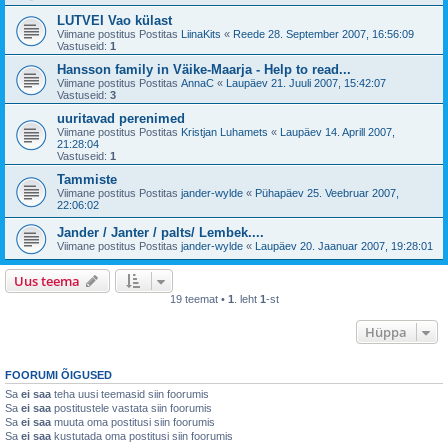
LUTVEI Vao külast
Viimane postitus Postitas
LiinaKits
«
Reede 28. September 2007, 16:56:09
Vastuseid:
1
Hansson family in Väike-Maarja - Help to read...
Viimane postitus Postitas
AnnaC
«
Laupäev 21. Juuli 2007, 15:42:07
Vastuseid:
3
uuritavad perenimed
Viimane postitus Postitas
Kristjan Luhamets
«
Laupäev 14. Aprill 2007,
21:28:04
Vastuseid:
1
Tammiste
Viimane postitus Postitas
jander-wylde
«
Pühapäev 25. Veebruar 2007,
22:06:02
Jander / Janter / palts/ Lembek....
Viimane postitus Postitas
jander-wylde
«
Laupäev 20. Jaanuar 2007, 19:28:01
Uus teema
19 teemat •
1
. leht
1
-st
Hüppa
FOORUMI ÕIGUSED
Sa
ei saa
teha uusi teemasid siin foorumis
Sa
ei saa
postitustele vastata siin foorumis
Sa
ei saa
muuta oma postitusi siin foorumis
Sa
ei saa
kustutada oma postitusi siin foorumis