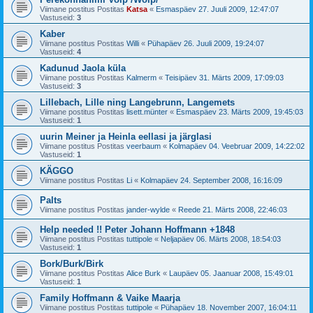
Viimane postitus Postitas
Katsa
«
Esmaspäev 27. Juuli 2009, 12:47:07
Vastuseid:
3
Kaber
Viimane postitus Postitas
Willi
«
Pühapäev 26. Juuli 2009, 19:24:07
Vastuseid:
4
Kadunud Jaola küla
Viimane postitus Postitas
Kalmerm
«
Teisipäev 31. Märts 2009, 17:09:03
Vastuseid:
3
Lillebach, Lille ning Langebrunn, Langemets
Viimane postitus Postitas
lisett.münter
«
Esmaspäev 23. Märts 2009, 19:45:03
Vastuseid:
1
uurin Meiner ja Heinla eellasi ja järglasi
Viimane postitus Postitas
veerbaum
«
Kolmapäev 04. Veebruar 2009, 14:22:02
Vastuseid:
1
KÄGGO
Viimane postitus Postitas
Li
«
Kolmapäev 24. September 2008, 16:16:09
Palts
Viimane postitus Postitas
jander-wylde
«
Reede 21. Märts 2008, 22:46:03
Help needed !! Peter Johann Hoffmann +1848
Viimane postitus Postitas
tuttipole
«
Neljapäev 06. Märts 2008, 18:54:03
Vastuseid:
1
Bork/Burk/Birk
Viimane postitus Postitas
Alice Burk
«
Laupäev 05. Jaanuar 2008, 15:49:01
Vastuseid:
1
Family Hoffmann & Vaike Maarja
Viimane postitus Postitas
tuttipole
«
Pühapäev 18. November 2007, 16:04:11