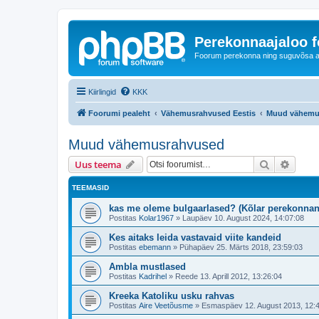
Perekonnaajaloo 
Foorum perekonna ning suguvõsa ajal
Kiirlingid
KKK
Foorumi pealeht
Vähemusrahvused Eestis
Muud vähemu
Muud vähemusrahvused
Otsi
Täiend
Uus teema
TEEMASID
kas me oleme bulgaarlased? (Kõlar perekonnan
Postitas
Kolar1967
»
Laupäev 10. August 2024, 14:07:08
Kes aitaks leida vastavaid viite kandeid
Postitas
ebemann
»
Pühapäev 25. Märts 2018, 23:59:03
Ambla mustlased
Postitas
Kadrihel
»
Reede 13. Aprill 2012, 13:26:04
Kreeka Katoliku usku rahvas
Postitas
Aire Veetõusme
»
Esmaspäev 12. August 2013, 12: