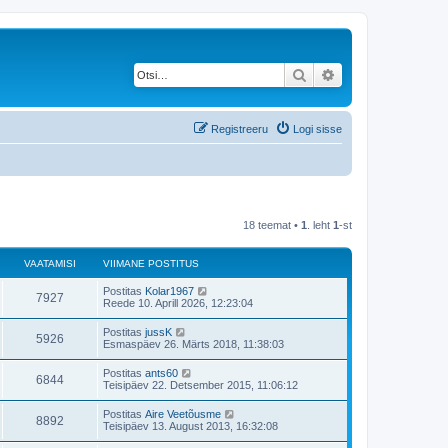
Otsi
Täiendatud otsing
Registreeru
Logi sisse
18 teemat •
1
. leht
1
-st
VAATAMISI
VIIMANE POSTITUS
V
Postitas
Kolar1967
V
7927
i
Reede 10. Aprill 2026, 12:23:04
i
a
m
V
Postitas
jussK
V
5926
a
i
Esmaspäev 26. Märts 2018, 11:38:03
a
n
i
e
a
m
V
Postitas
ants60
t
p
V
6844
a
i
Teisipäev 22. Detsember 2015, 11:06:12
o
a
n
i
s
a
e
a
m
t
V
Postitas
Aire Veetõusme
t
p
V
8892
a
i
i
m
Teisipäev 13. August 2013, 16:32:08
o
a
n
t
i
s
a
e
a
u