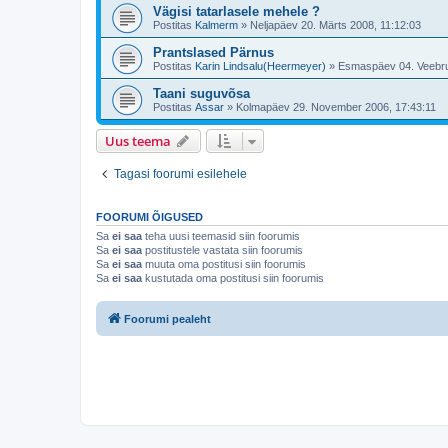
Vägisi tatarlasele mehele ?
Postitas
Kalmerm
»
Neljapäev 20. Märts 2008, 11:12:03
Prantslased Pärnus
Postitas
Karin Lindsalu(Heermeyer)
»
Esmaspäev 04. Veebru
Taani suguvõsa
Postitas
Assar
»
Kolmapäev 29. November 2006, 17:43:11
Uus teema
Tagasi foorumi esilehele
FOORUMI ÕIGUSED
Sa
ei saa
teha uusi teemasid siin foorumis
Sa
ei saa
postitustele vastata siin foorumis
Sa
ei saa
muuta oma postitusi siin foorumis
Sa
ei saa
kustutada oma postitusi siin foorumis
Foorumi pealeht