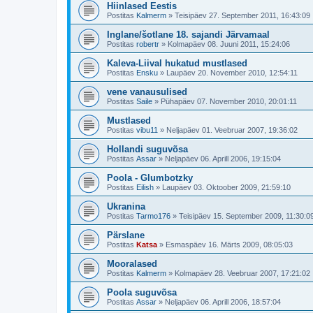
Hiinlased Eestis
Postitas
Kalmerm
»
Teisipäev 27. September 2011, 16:43:09
Inglane/šotlane 18. sajandi Järvamaal
Postitas
robertr
»
Kolmapäev 08. Juuni 2011, 15:24:06
Kaleva-Liival hukatud mustlased
Postitas
Ensku
»
Laupäev 20. November 2010, 12:54:11
vene vanausulised
Postitas
Saile
»
Pühapäev 07. November 2010, 20:01:11
Mustlased
Postitas
vibu11
»
Neljapäev 01. Veebruar 2007, 19:36:02
Hollandi suguvõsa
Postitas
Assar
»
Neljapäev 06. Aprill 2006, 19:15:04
Poola - Glumbotzky
Postitas
Eilish
»
Laupäev 03. Oktoober 2009, 21:59:10
Ukranina
Postitas
Tarmo176
»
Teisipäev 15. September 2009, 11:30:0
Pärslane
Postitas
Katsa
»
Esmaspäev 16. Märts 2009, 08:05:03
Mooralased
Postitas
Kalmerm
»
Kolmapäev 28. Veebruar 2007, 17:21:02
Poola suguvõsa
Postitas
Assar
»
Neljapäev 06. Aprill 2006, 18:57:04