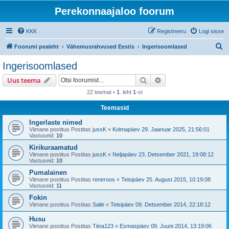
Perekonnaajaloo foorum
KKK
Registreeru
Logi sisse
O
Foorumi pealeht
Vähemusrahvused Eestis
Ingerisoomlased
t
Ingerisoomlased
s
Otsi
Täiendatud otsing
Uus teema
i
22 teemat •
1
. leht
1
-st
Teemasid
Ingerlaste nimed
Viimane postitus Postitas
jussK
«
Kolmapäev 29. Jaanuar 2025, 21:56:01
Vastuseid:
10
Kirikuraamatud
Viimane postitus Postitas
jussK
«
Neljapäev 23. Detsember 2021, 19:08:12
Vastuseid:
10
Pumalainen
Viimane postitus Postitas
reneroos
«
Teisipäev 25. August 2015, 10:19:08
Vastuseid:
11
Fokin
Viimane postitus Postitas
Saile
«
Teisipäev 09. Detsember 2014, 22:18:12
Husu
Viimane postitus Postitas
Tiina123
«
Esmaspäev 09. Juuni 2014, 13:19:06