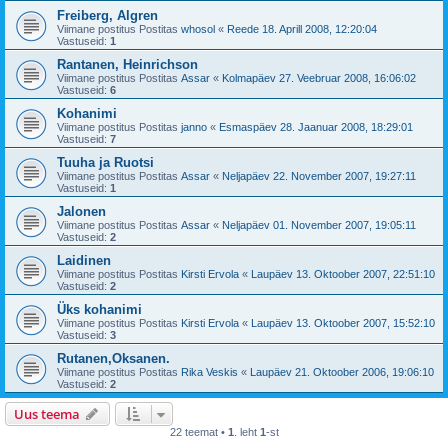
Freiberg, Algren
Viimane postitus Postitas
whosol
«
Reede 18. Aprill 2008, 12:20:04
Vastuseid:
1
Rantanen, Heinrichson
Viimane postitus Postitas
Assar
«
Kolmapäev 27. Veebruar 2008, 16:06:02
Vastuseid:
6
Kohanimi
Viimane postitus Postitas
janno
«
Esmaspäev 28. Jaanuar 2008, 18:29:01
Vastuseid:
7
Tuuha ja Ruotsi
Viimane postitus Postitas
Assar
«
Neljapäev 22. November 2007, 19:27:11
Vastuseid:
1
Jalonen
Viimane postitus Postitas
Assar
«
Neljapäev 01. November 2007, 19:05:11
Vastuseid:
2
Laidinen
Viimane postitus Postitas
Kirsti Ervola
«
Laupäev 13. Oktoober 2007, 22:51:10
Vastuseid:
2
Üks kohanimi
Viimane postitus Postitas
Kirsti Ervola
«
Laupäev 13. Oktoober 2007, 15:52:10
Vastuseid:
3
Rutanen,Oksanen.
Viimane postitus Postitas
Rika Veskis
«
Laupäev 21. Oktoober 2006, 19:06:10
Vastuseid:
2
Uus teema
22 teemat •
1
. leht
1
-st