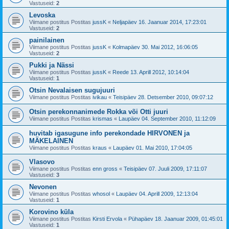
Vastuseid:
2
Levoska
Viimane postitus Postitas
jussK
«
Neljapäev 16. Jaanuar 2014, 17:23:01
Vastuseid:
2
painilainen
Viimane postitus Postitas
jussK
«
Kolmapäev 30. Mai 2012, 16:06:05
Vastuseid:
2
Pukki ja Nässi
Viimane postitus Postitas
jussK
«
Reede 13. Aprill 2012, 10:14:04
Vastuseid:
1
Otsin Nevalaisen sugujuuri
Viimane postitus Postitas
ivikau
«
Teisipäev 28. Detsember 2010, 09:07:12
Otsin perekonnanimede Rokka või Otti juuri
Viimane postitus Postitas
krismas
«
Laupäev 04. September 2010, 11:12:09
huvitab igasugune info perekondade HIRVONEN ja
MÄKELAINEN
Viimane postitus Postitas
kraus
«
Laupäev 01. Mai 2010, 17:04:05
Vlasovo
Viimane postitus Postitas
enn gross
«
Teisipäev 07. Juuli 2009, 17:11:07
Vastuseid:
3
Nevonen
Viimane postitus Postitas
whosol
«
Laupäev 04. Aprill 2009, 12:13:04
Vastuseid:
1
Korovino küla
Viimane postitus Postitas
Kirsti Ervola
«
Pühapäev 18. Jaanuar 2009, 01:45:01
Vastuseid:
1