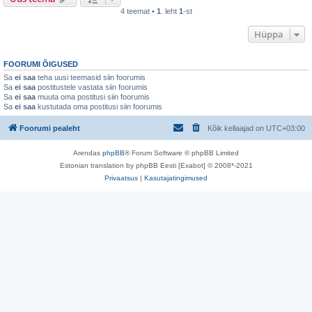
4 teemat •
1
. leht
1
-st
Hüppa
FOORUMI ÕIGUSED
Sa
ei saa
teha uusi teemasid siin foorumis
Sa
ei saa
postitustele vastata siin foorumis
Sa
ei saa
muuta oma postitusi siin foorumis
Sa
ei saa
kustutada oma postitusi siin foorumis
Foorumi pealeht
Kõik kellaajad on
UTC+03:00
Arendas
phpBB
® Forum Software © phpBB Limited
Estonian translation by phpBB Eesti [Exabot] © 2008*-2021
Privaatsus
|
Kasutajatingimused