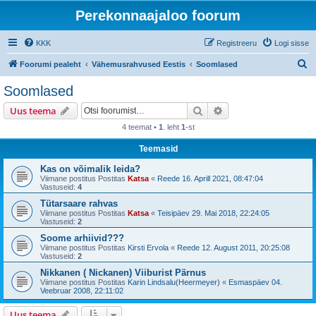
Perekonnaajaloo foorum
KKK
Registreeru
Logi sisse
O
Foorumi pealeht
Vähemusrahvused Eestis
Soomlased
t
Soomlased
s
Otsi
Täiendatud otsing
Uus teema
i
4 teemat •
1
. leht
1
-st
Teemasid
Kas on võimalik leida?
Viimane postitus Postitas
Katsa
«
Reede 16. Aprill 2021, 08:47:04
Vastuseid:
4
Tütarsaare rahvas
Viimane postitus Postitas
Katsa
«
Teisipäev 29. Mai 2018, 22:24:05
Vastuseid:
2
Soome arhiivid???
Viimane postitus Postitas
Kirsti Ervola
«
Reede 12. August 2011, 20:25:08
Vastuseid:
2
Nikkanen ( Nickanen) Viiburist Pärnus
Viimane postitus Postitas
Karin Lindsalu(Heermeyer)
«
Esmaspäev 04.
Veebruar 2008, 22:11:02
Uus teema