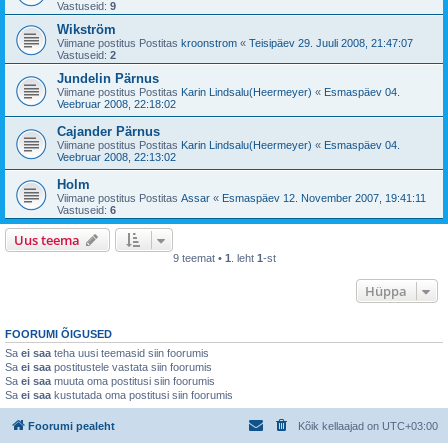
Vastuseid:
9
Wikström
Viimane postitus Postitas
kroonstrom
«
Teisipäev 29. Juuli 2008, 21:47:07
Vastuseid:
2
Jundelin Pärnus
Viimane postitus Postitas
Karin Lindsalu(Heermeyer)
«
Esmaspäev 04.
Veebruar 2008, 22:18:02
Cajander Pärnus
Viimane postitus Postitas
Karin Lindsalu(Heermeyer)
«
Esmaspäev 04.
Veebruar 2008, 22:13:02
Holm
Viimane postitus Postitas
Assar
«
Esmaspäev 12. November 2007, 19:41:11
Vastuseid:
6
Uus teema
9 teemat •
1
. leht
1
-st
Hüppa
FOORUMI ÕIGUSED
Sa
ei saa
teha uusi teemasid siin foorumis
Sa
ei saa
postitustele vastata siin foorumis
Sa
ei saa
muuta oma postitusi siin foorumis
Sa
ei saa
kustutada oma postitusi siin foorumis
Foorumi pealeht
Kõik kellaajad on
UTC+03:00