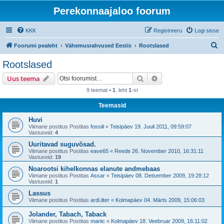
Perekonnaajaloo foorum
KKK
Registreeru
Logi sisse
O
Foorumi pealeht
Vähemusrahvused Eestis
Rootslased
t
Rootslased
s
Otsi
Täiendatud otsing
Uus teema
i
9 teemat •
1
. leht
1
-st
Teemasid
Huvi
Viimane postitus Postitas
fossiil
«
Teisipäev 19. Juuli 2011, 09:59:07
Vastuseid:
4
Uuritavad suguvõsad.
Viimane postitus Postitas
eave65
«
Reede 26. November 2010, 16:31:11
Vastuseid:
19
Noarootsi kihelkonnas elanute andmebaas
Viimane postitus Postitas
Assar
«
Teisipäev 08. Detsember 2009, 19:28:12
Vastuseid:
1
Lassus
Viimane postitus Postitas
ardi.ilter
«
Kolmapäev 04. Märts 2009, 15:06:03
Jolander, Tabach, Taback
Viimane postitus Postitas
manic
«
Kolmapäev 18. Veebruar 2009, 16:11:02