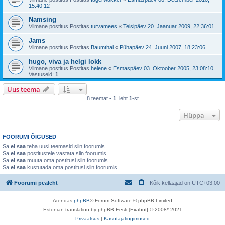
15:40:12
Namsing
Viimane postitus Postitas
turvamees
«
Teisipäev 20. Jaanuar 2009, 22:36:01
Jams
Viimane postitus Postitas
Baumthal
«
Pühapäev 24. Juuni 2007, 18:23:06
hugo, viva ja helgi lokk
Viimane postitus Postitas
helene
«
Esmaspäev 03. Oktoober 2005, 23:08:10
Vastuseid:
1
Uus teema
8 teemat •
1
. leht
1
-st
Hüppa
FOORUMI ÕIGUSED
Sa
ei saa
teha uusi teemasid siin foorumis
Sa
ei saa
postitustele vastata siin foorumis
Sa
ei saa
muuta oma postitusi siin foorumis
Sa
ei saa
kustutada oma postitusi siin foorumis
Foorumi pealeht
Kõik kellaajad on
UTC+03:00
Arendas
phpBB
® Forum Software © phpBB Limited
Estonian translation by phpBB Eesti [Exabot] © 2008*-2021
Privaatsus
|
Kasutajatingimused