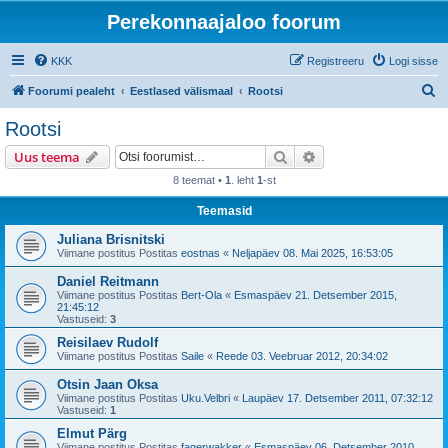
Perekonnaajaloo foorum
KKK
Registreeru
Logi sisse
O
Foorumi pealeht
Eestlased välismaal
Rootsi
t
Rootsi
s
Otsi
Täiendatud otsing
Uus teema
i
8 teemat •
1
. leht
1
-st
Teemasid
Juliana Brisnitski
Viimane postitus Postitas
eostnas
«
Neljapäev 08. Mai 2025, 16:53:05
Daniel Reitmann
Viimane postitus Postitas
Bert-Ola
«
Esmaspäev 21. Detsember 2015,
21:45:12
Vastuseid:
3
Reisilaev Rudolf
Viimane postitus Postitas
Saile
«
Reede 03. Veebruar 2012, 20:34:02
Otsin Jaan Oksa
Viimane postitus Postitas
Uku.Velbri
«
Laupäev 17. Detsember 2011, 07:32:12
Vastuseid:
1
Elmut Pärg
Viimane postitus Postitas
fagerwakker
«
Esmaspäev 06. Detsember 2010,