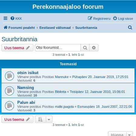
Perekonnaajaloo foorum
KKK
Registreeru
Logi sisse
O
Foorumi pealeht
Eestlased välismaal
Suurbritannia
t
Suurbritannia
s
Otsi
Täiendatud otsing
Uus teema
i
3 teemat •
1
. leht
1
-st
Teemasid
otsin isikut
Viimane postitus Postitas
Mannuke
«
Pühapäev 20. Jaanuar 2019, 17:25:01
Vastuseid:
6
Namsing
Viimane postitus Postitas
Bibilotta
«
Teisipäev 12. Jaanuar 2010, 15:06:01
Vastuseid:
16
Palun abi
Viimane postitus Postitas
malle.jaagola
«
Esmaspäev 18. Juuni 2007, 22:21:06
Vastuseid:
3
Uus teema
3 teemat •
1
. leht
1
-st
Hüppa