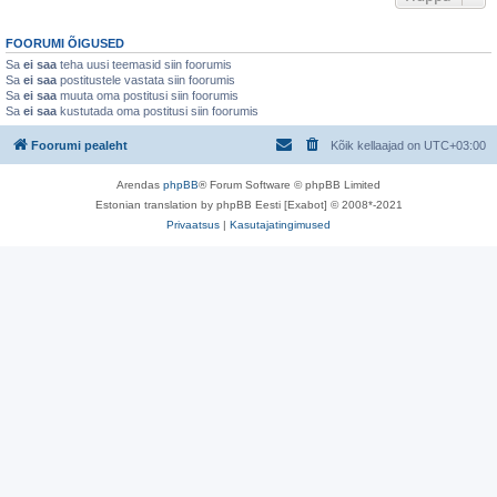
FOORUMI ÕIGUSED
Sa
ei saa
teha uusi teemasid siin foorumis
Sa
ei saa
postitustele vastata siin foorumis
Sa
ei saa
muuta oma postitusi siin foorumis
Sa
ei saa
kustutada oma postitusi siin foorumis
Foorumi pealeht
Kõik kellaajad on
UTC+03:00
Arendas
phpBB
® Forum Software © phpBB Limited
Estonian translation by phpBB Eesti [Exabot] © 2008*-2021
Privaatsus
|
Kasutajatingimused