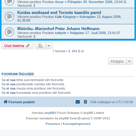
Viimane postitus Postitas
Assar
«
Pühapäev 30. November 2008, 13:04:11
Vastuseid:
1
Kuidas eestlased end Toronto kaardile panid
Viimane postitus Postitas
Kalle Kängsep
«
Kolmapäev 13. August 2008,
01:35:08
Müüriku.-Marienhof Peter Johann Hoffmann
Viimane postitus Postitas
tuttipole
«
Neljapäev 17. Juuli 2008, 13:41:07
Vastuseid:
2
Uus teema
7 teemat •
1
. leht
1
-st
Hüppa
FOORUMI ÕIGUSED
Sa
ei saa
teha uusi teemasid siin foorumis
Sa
ei saa
postitustele vastata siin foorumis
Sa
ei saa
muuta oma postitusi siin foorumis
Sa
ei saa
kustutada oma postitusi siin foorumis
Foorumi pealeht
Kõik kellaajad on
UTC+03:00
Arendas
phpBB
® Forum Software © phpBB Limited
Estonian translation by phpBB Eesti [Exabot] © 2008*-2021
Privaatsus
|
Kasutajatingimused