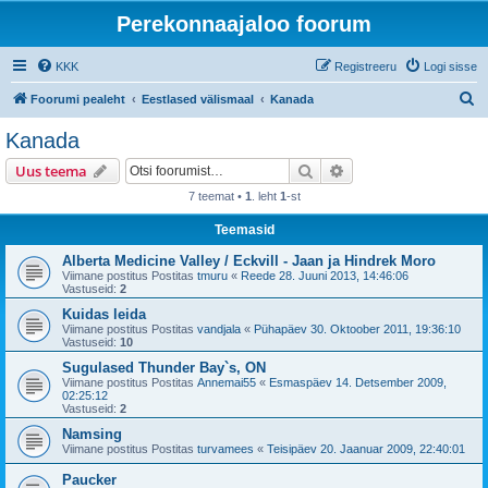
Perekonnaajaloo foorum
KKK
Registreeru
Logi sisse
O
Foorumi pealeht
Eestlased välismaal
Kanada
t
Kanada
s
Otsi
Täiendatud otsing
Uus teema
i
7 teemat •
1
. leht
1
-st
Teemasid
Alberta Medicine Valley / Eckvill - Jaan ja Hindrek Moro
Viimane postitus Postitas
tmuru
«
Reede 28. Juuni 2013, 14:46:06
Vastuseid:
2
Kuidas leida
Viimane postitus Postitas
vandjala
«
Pühapäev 30. Oktoober 2011, 19:36:10
Vastuseid:
10
Sugulased Thunder Bay`s, ON
Viimane postitus Postitas
Annemai55
«
Esmaspäev 14. Detsember 2009,
02:25:12
Vastuseid:
2
Namsing
Viimane postitus Postitas
turvamees
«
Teisipäev 20. Jaanuar 2009, 22:40:01
Paucker