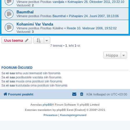
Viimane postitus Postitas
vandjala
«
Kolmapäev 26. Oktoober 2011, 23:22:10
Vastuseid:
2
Baumthal
Viimane postitus Postitas
Baumthal
«
Pühapäev 24. Juuni 2007, 18:13:06
Kohanimi Var Vanda
Viimane postitus Postitas
Külaline
«
Reede 10. Veebruar 2006, 19:52:02
Vastuseid:
3
Uus teema
7 teemat •
1
. leht
1
-st
Hüppa
FOORUMI ÕIGUSED
Sa
ei saa
teha uusi teemasid siin foorumis
Sa
ei saa
postitustele vastata siin foorumis
Sa
ei saa
muuta oma postitusi siin foorumis
Sa
ei saa
kustutada oma postitusi siin foorumis
Foorumi pealeht
Kõik kellaajad on
UTC+03:00
Arendas
phpBB
® Forum Software © phpBB Limited
Estonian translation by phpBB Eesti [Exabot] © 2008*-2021
Privaatsus
|
Kasutajatingimused