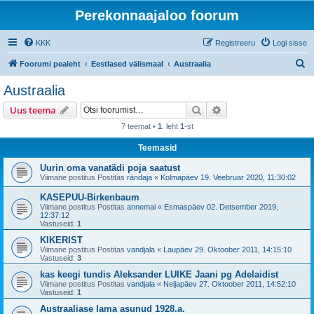
Perekonnaajaloo foorum
KKK
Registreeru
Logi sisse
O
Foorumi pealeht
Eestlased välismaal
Austraalia
t
Austraalia
s
Otsi
Täiendatud otsing
Uus teema
i
7 teemat •
1
. leht
1
-st
Teemasid
Uurin oma vanatädi poja saatust
Viimane postitus Postitas
rändaja
«
Kolmapäev 19. Veebruar 2020, 11:30:02
KASEPUU-Birkenbaum
Viimane postitus Postitas
annemai
«
Esmaspäev 02. Detsember 2019,
12:37:12
Vastuseid:
1
KIKERIST
Viimane postitus Postitas
vandjala
«
Laupäev 29. Oktoober 2011, 14:15:10
Vastuseid:
3
kas keegi tundis Aleksander LUIKE Jaani pg Adelaidist
Viimane postitus Postitas
vandjala
«
Neljapäev 27. Oktoober 2011, 14:52:10
Vastuseid:
1
Austraaliase lama asunud 1928.a.