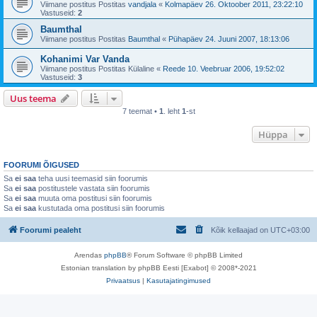
Viimane postitus Postitas
vandjala
«
Kolmapäev 26. Oktoober 2011, 23:22:10
Vastuseid:
2
Baumthal
Viimane postitus Postitas
Baumthal
«
Pühapäev 24. Juuni 2007, 18:13:06
Kohanimi Var Vanda
Viimane postitus Postitas
Külaline
«
Reede 10. Veebruar 2006, 19:52:02
Vastuseid:
3
Uus teema
7 teemat •
1
. leht
1
-st
Hüppa
FOORUMI ÕIGUSED
Sa
ei saa
teha uusi teemasid siin foorumis
Sa
ei saa
postitustele vastata siin foorumis
Sa
ei saa
muuta oma postitusi siin foorumis
Sa
ei saa
kustutada oma postitusi siin foorumis
Foorumi pealeht
Kõik kellaajad on
UTC+03:00
Arendas
phpBB
® Forum Software © phpBB Limited
Estonian translation by phpBB Eesti [Exabot] © 2008*-2021
Privaatsus
|
Kasutajatingimused