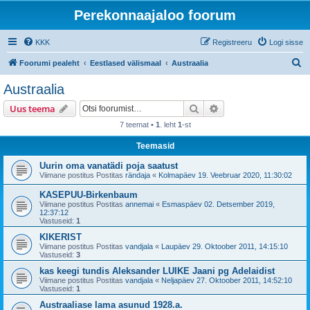
Perekonnaajaloo foorum
KKK
Registreeru
Logi sisse
O
Foorumi pealeht
Eestlased välismaal
Austraalia
t
Austraalia
s
Otsi
Täiendatud otsing
Uus teema
i
7 teemat •
1
. leht
1
-st
Teemasid
Uurin oma vanatädi poja saatust
Viimane postitus Postitas
rändaja
«
Kolmapäev 19. Veebruar 2020, 11:30:02
KASEPUU-Birkenbaum
Viimane postitus Postitas
annemai
«
Esmaspäev 02. Detsember 2019,
12:37:12
Vastuseid:
1
KIKERIST
Viimane postitus Postitas
vandjala
«
Laupäev 29. Oktoober 2011, 14:15:10
Vastuseid:
3
kas keegi tundis Aleksander LUIKE Jaani pg Adelaidist
Viimane postitus Postitas
vandjala
«
Neljapäev 27. Oktoober 2011, 14:52:10
Vastuseid:
1
Austraaliase lama asunud 1928.a.