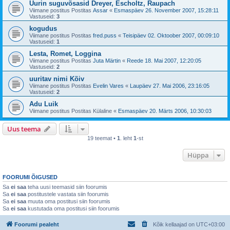
Uurin suguvõsasid Dreyer, Escholtz, Raupach
Viimane postitus Postitas
Assar
«
Esmaspäev 26. November 2007, 15:28:11
Vastuseid:
3
kogudus
Viimane postitus Postitas
fred.puss
«
Teisipäev 02. Oktoober 2007, 00:09:10
Vastuseid:
1
Lesta, Romet, Loggina
Viimane postitus Postitas
Juta Märtin
«
Reede 18. Mai 2007, 12:20:05
Vastuseid:
2
uuritav nimi Kõiv
Viimane postitus Postitas
Evelin Vares
«
Laupäev 27. Mai 2006, 23:16:05
Vastuseid:
2
Adu Luik
Viimane postitus Postitas
Külaline
«
Esmaspäev 20. Märts 2006, 10:30:03
Uus teema
19 teemat •
1
. leht
1
-st
Hüppa
FOORUMI ÕIGUSED
Sa
ei saa
teha uusi teemasid siin foorumis
Sa
ei saa
postitustele vastata siin foorumis
Sa
ei saa
muuta oma postitusi siin foorumis
Sa
ei saa
kustutada oma postitusi siin foorumis
Foorumi pealeht
Kõik kellaajad on
UTC+03:00