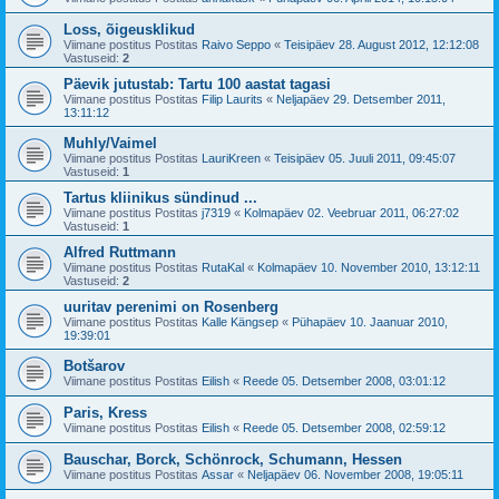
Loss, õigeusklikud
Viimane postitus Postitas
Raivo Seppo
«
Teisipäev 28. August 2012, 12:12:08
Vastuseid:
2
Päevik jutustab: Tartu 100 aastat tagasi
Viimane postitus Postitas
Filip Laurits
«
Neljapäev 29. Detsember 2011,
13:11:12
Muhly/Vaimel
Viimane postitus Postitas
LauriKreen
«
Teisipäev 05. Juuli 2011, 09:45:07
Vastuseid:
1
Tartus kliinikus sündinud ...
Viimane postitus Postitas
j7319
«
Kolmapäev 02. Veebruar 2011, 06:27:02
Vastuseid:
1
Alfred Ruttmann
Viimane postitus Postitas
RutaKal
«
Kolmapäev 10. November 2010, 13:12:11
Vastuseid:
2
uuritav perenimi on Rosenberg
Viimane postitus Postitas
Kalle Kängsep
«
Pühapäev 10. Jaanuar 2010,
19:39:01
Botšarov
Viimane postitus Postitas
Eilish
«
Reede 05. Detsember 2008, 03:01:12
Paris, Kress
Viimane postitus Postitas
Eilish
«
Reede 05. Detsember 2008, 02:59:12
Bauschar, Borck, Schönrock, Schumann, Hessen
Viimane postitus Postitas
Assar
«
Neljapäev 06. November 2008, 19:05:11