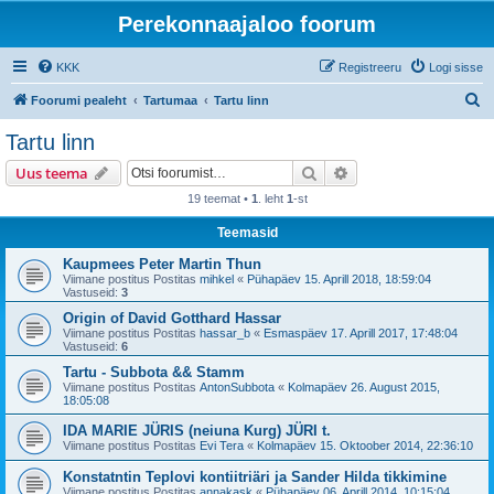
Perekonnaajaloo foorum
KKK
Registreeru
Logi sisse
O
Foorumi pealeht
Tartumaa
Tartu linn
t
Tartu linn
s
Otsi
Täiendatud otsing
Uus teema
i
19 teemat •
1
. leht
1
-st
Teemasid
Kaupmees Peter Martin Thun
Viimane postitus Postitas
mihkel
«
Pühapäev 15. Aprill 2018, 18:59:04
Vastuseid:
3
Origin of David Gotthard Hassar
Viimane postitus Postitas
hassar_b
«
Esmaspäev 17. Aprill 2017, 17:48:04
Vastuseid:
6
Tartu - Subbota && Stamm
Viimane postitus Postitas
AntonSubbota
«
Kolmapäev 26. August 2015,
18:05:08
IDA MARIE JÜRIS (neiuna Kurg) JÜRI t.
Viimane postitus Postitas
Evi Tera
«
Kolmapäev 15. Oktoober 2014, 22:36:10
Konstatntin Teplovi kontiitriäri ja Sander Hilda tikkimine
Viimane postitus Postitas
annakask
«
Pühapäev 06. Aprill 2014, 10:15:04