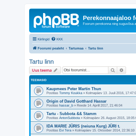
Perekonnaajaloo 
Foorum perekonna ning suguvõsa ajal
Kiirlingid
KKK
Foorumi pealeht
Tartumaa
Tartu linn
Tartu linn
Otsi
Täiend
Uus teema
TEEMASID
Kaupmees Peter Martin Thun
Postitas
Tommy Koukka
»
Kolmapäev 13. Juuli 2016, 17:47:
Origin of David Gotthard Hassar
Postitas
hassar_b
»
Reede 14. Aprill 2017, 21:46:04
Tartu - Subbota && Stamm
Postitas
AntonSubbota
»
Kolmapäev 26. August 2015, 18:05:
IDA MARIE JÜRIS (neiuna Kurg) JÜRI t.
Postitas
Evi Tera
»
Kolmapäev 15. Oktoober 2014, 22:36:10