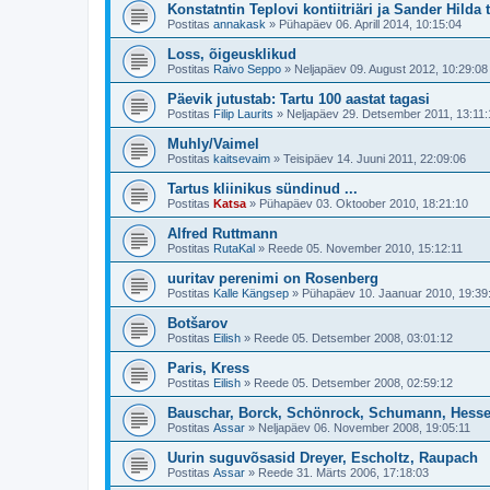
Konstatntin Teplovi kontiitriäri ja Sander Hilda 
Postitas
annakask
»
Pühapäev 06. Aprill 2014, 10:15:04
Loss, õigeusklikud
Postitas
Raivo Seppo
»
Neljapäev 09. August 2012, 10:29:08
Päevik jutustab: Tartu 100 aastat tagasi
Postitas
Filip Laurits
»
Neljapäev 29. Detsember 2011, 13:11:
Muhly/Vaimel
Postitas
kaitsevaim
»
Teisipäev 14. Juuni 2011, 22:09:06
Tartus kliinikus sündinud ...
Postitas
Katsa
»
Pühapäev 03. Oktoober 2010, 18:21:10
Alfred Ruttmann
Postitas
RutaKal
»
Reede 05. November 2010, 15:12:11
uuritav perenimi on Rosenberg
Postitas
Kalle Kängsep
»
Pühapäev 10. Jaanuar 2010, 19:39
Botšarov
Postitas
Eilish
»
Reede 05. Detsember 2008, 03:01:12
Paris, Kress
Postitas
Eilish
»
Reede 05. Detsember 2008, 02:59:12
Bauschar, Borck, Schönrock, Schumann, Hess
Postitas
Assar
»
Neljapäev 06. November 2008, 19:05:11
Uurin suguvõsasid Dreyer, Escholtz, Raupach
Postitas
Assar
»
Reede 31. Märts 2006, 17:18:03