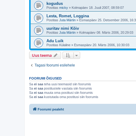
kogudus
Postitas
micky
»
Kolmapäev 18. Juuli 2007, 08:59:07
Lesta, Romet, Loggina
Postitas
Juta Märtin
»
Esmaspäev 25. Detsember 2006, 16:3
uuritav nimi Kõiv
Postitas
Juta Märtin
»
Kolmapäev 08. Märts 2006, 20:29:03
Adu Luik
Postitas
Külaline
»
Esmaspäev 20. Märts 2006, 10:30:03
Uus teema
Tagasi foorumi esilehele
FOORUMI ÕIGUSED
Sa
ei saa
teha uusi teemasid siin foorumis
Sa
ei saa
postitustele vastata siin foorumis
Sa
ei saa
muuta oma postitusi siin foorumis
Sa
ei saa
kustutada oma postitusi siin foorumis
Foorumi pealeht