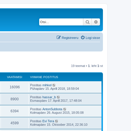
Otsi
Täiendatud otsing
Registreeru
Logi sisse
19 teemat •
1
. leht
1
-st
VAATAMISI
VIIMANE POSTITUS
V
Postitas
mihkel
V
16096
i
Pühapäev 15. Aprill 2018, 18:59:04
i
a
m
V
Postitas
hassar_b
V
8900
a
i
Esmaspäev 17. Aprill 2017, 17:48:04
a
n
i
e
a
m
V
Postitas
AntonSubbota
t
p
V
6394
a
i
Kolmapäev 26. August 2015, 18:05:08
o
a
n
i
s
a
e
a
m
t
V
Postitas
Evi Tera
t
p
V
4599
a
i
i
m
Kolmapäev 15. Oktoober 2014, 22:36:10
o
a
n
t
i
s
a
e
a
u