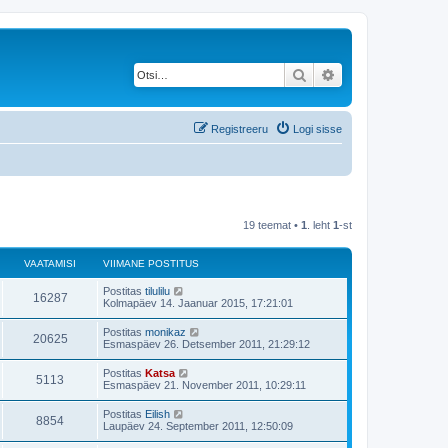
Otsi
Täiendatud otsing
Registreeru
Logi sisse
19 teemat •
1
. leht
1
-st
VAATAMISI
VIIMANE POSTITUS
V
Postitas
tilulilu
V
16287
i
Kolmapäev 14. Jaanuar 2015, 17:21:01
i
a
m
V
Postitas
monikaz
V
20625
a
i
Esmaspäev 26. Detsember 2011, 21:29:12
a
n
i
e
a
m
V
Postitas
Katsa
t
p
V
5113
a
i
Esmaspäev 21. November 2011, 10:29:11
o
a
n
i
s
a
e
a
m
t
V
Postitas
Eilish
t
p
V
8854
a
i
i
m
Laupäev 24. September 2011, 12:50:09
o
a
n
t
i
s
a
e
a
u