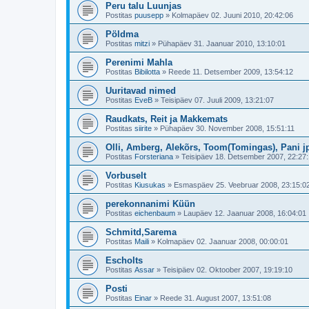
Peru talu Luunjas
Postitas
puusepp
»
Kolmapäev 02. Juuni 2010, 20:42:06
Pöldma
Postitas
mitzi
»
Pühapäev 31. Jaanuar 2010, 13:10:01
Perenimi Mahla
Postitas
Bibilotta
»
Reede 11. Detsember 2009, 13:54:12
Uuritavad nimed
Postitas
EveB
»
Teisipäev 07. Juuli 2009, 13:21:07
Raudkats, Reit ja Makkemats
Postitas
siirite
»
Pühapäev 30. November 2008, 15:51:11
Olli, Amberg, Alekõrs, Toom(Tomingas), Pani j
Postitas
Forsteriana
»
Teisipäev 18. Detsember 2007, 22:27
Vorbuselt
Postitas
Kiusukas
»
Esmaspäev 25. Veebruar 2008, 23:15:0
perekonnanimi Küün
Postitas
eichenbaum
»
Laupäev 12. Jaanuar 2008, 16:04:01
Schmitd,Sarema
Postitas
Maili
»
Kolmapäev 02. Jaanuar 2008, 00:00:01
Escholts
Postitas
Assar
»
Teisipäev 02. Oktoober 2007, 19:19:10
Posti
Postitas
Einar
»
Reede 31. August 2007, 13:51:08