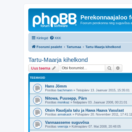
Perekonnaajaloo 
Foorum perekonna ning suguvõsa ajal
Kiirlingid
KKK
Foorumi pealeht
Tartumaa
Tartu-Maarja kihelkond
Tartu-Maarja kihelkond
Otsi
Täiend
Uus teema
TEEMASID
Hans Jõmm
Postitas
bachmann
»
Teisipäev 13. Jaanuar 2015, 15:35:01
Nitowa, Puusepp, Pärn
Postitas
monikaz
»
Neljapäev 03. Jaanuar 2008, 00:21:01
Otsin Raudjala talu ja Hawa Haava Vasulast
Postitas
annakask
»
Pühapäev 20. November 2011, 17:41:1
Vannaasseme suguvõsa
Postitas
veeroja
»
Kolmapäev 07. Mai 2008, 20:48:05