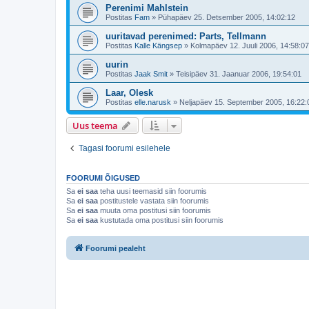
Perenimi Mahlstein
Postitas
Fam
»
Pühapäev 25. Detsember 2005, 14:02:12
uuritavad perenimed: Parts, Tellmann
Postitas
Kalle Kängsep
»
Kolmapäev 12. Juuli 2006, 14:58:07
uurin
Postitas
Jaak Smit
»
Teisipäev 31. Jaanuar 2006, 19:54:01
Laar, Olesk
Postitas
elle.narusk
»
Neljapäev 15. September 2005, 16:22:
Uus teema
Tagasi foorumi esilehele
FOORUMI ÕIGUSED
Sa
ei saa
teha uusi teemasid siin foorumis
Sa
ei saa
postitustele vastata siin foorumis
Sa
ei saa
muuta oma postitusi siin foorumis
Sa
ei saa
kustutada oma postitusi siin foorumis
Foorumi pealeht