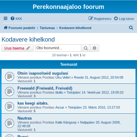
Perekonnaajaloo foorum
KKK
Registreeru
Logi sisse
O
Foorumi pealeht
Tartumaa
Kodavere kihelkond
t
Kodavere kihelkond
s
Otsi
Täiendatud otsing
Uus teema
i
10 teemat •
1
. leht
1
-st
Teemasid
Otsin isapoolseid sugulasi
Viimane postitus Postitas
Uku.Velbri
«
Reede 31. August 2012, 20:54:08
Vastuseid:
1
Freewald (Freiwald, Freivald)
Viimane postitus Postitas
tilulilu
«
Teisipäev 14. Veebruar 2012, 19:05:02
Vastuseid:
3
kas keegi aitaks.
Viimane postitus Postitas
Assar
«
Teisipäev 23. Märts 2010, 13:27:03
Vastuseid:
5
Nautras
Viimane postitus Postitas
Kalle Kängsep
«
Neljapäev 20. August 2009,
22:48:08
Vastuseid:
1
Rupsi