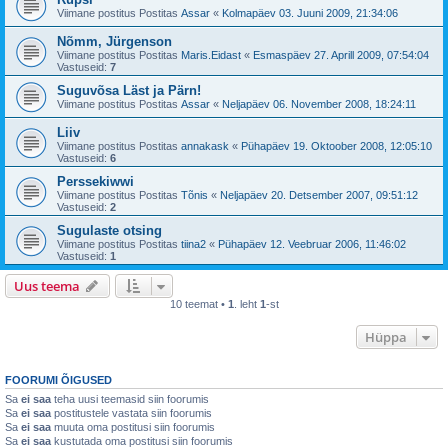
Viimane postitus Postitas
Assar
«
Kolmapäev 03. Juuni 2009, 21:34:06
Nõmm, Jürgenson
Viimane postitus Postitas
Maris.Eidast
«
Esmaspäev 27. Aprill 2009, 07:54:04
Vastuseid:
7
Suguvõsa Läst ja Pärn!
Viimane postitus Postitas
Assar
«
Neljapäev 06. November 2008, 18:24:11
Liiv
Viimane postitus Postitas
annakask
«
Pühapäev 19. Oktoober 2008, 12:05:10
Vastuseid:
6
Perssekiwwi
Viimane postitus Postitas
Tõnis
«
Neljapäev 20. Detsember 2007, 09:51:12
Vastuseid:
2
Sugulaste otsing
Viimane postitus Postitas
tiina2
«
Pühapäev 12. Veebruar 2006, 11:46:02
Vastuseid:
1
Uus teema
10 teemat •
1
. leht
1
-st
Hüppa
FOORUMI ÕIGUSED
Sa
ei saa
teha uusi teemasid siin foorumis
Sa
ei saa
postitustele vastata siin foorumis
Sa
ei saa
muuta oma postitusi siin foorumis
Sa
ei saa
kustutada oma postitusi siin foorumis