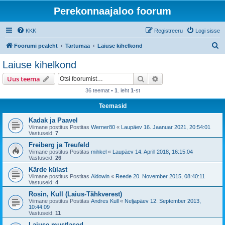
Perekonnaajaloo foorum
KKK
Registreeru
Logi sisse
O
Foorumi pealeht
Tartumaa
Laiuse kihelkond
t
Laiuse kihelkond
s
Otsi
Täiendatud otsing
Uus teema
i
36 teemat •
1
. leht
1
-st
Teemasid
Kadak ja Paavel
Viimane postitus Postitas
Werner80
«
Laupäev 16. Jaanuar 2021, 20:54:01
Vastuseid:
7
Freiberg ja Treufeld
Viimane postitus Postitas
mihkel
«
Laupäev 14. Aprill 2018, 16:15:04
Vastuseid:
26
Kärde külast
Viimane postitus Postitas
Aldowin
«
Reede 20. November 2015, 08:40:11
Vastuseid:
4
Rosin, Kull (Laius-Tähkverest)
Viimane postitus Postitas
Andres Kull
«
Neljapäev 12. September 2013,
10:44:09
Vastuseid:
11
Laiuse mustlased