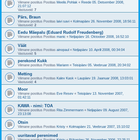
Viimane postitus Postitas
Meelis.Pohlak
«
Reede 05. Detsember 2008,
21:07:12
Vastuseid:
7
Pärs, Braun
Viimane postitus Postitas
laivi savi
«
Kolmapäev 26. November 2008, 18:56:11
Vastuseid:
2
Eedu Mäepalu (Eduard Rudolf Freudenberg)
Viimane postitus Postitas
manic
«
Neljapäev 16. Oktoober 2008, 16:52:10
Väät
Viimane postitus Postitas
ainopaul
«
Neljapäev 10. Aprill 2008, 00:34:04
Vastuseid:
5
perekond Kukk
Viimane postitus Postitas
Mariann
«
Teisipäev 05. Veebruar 2008, 20:34:02
Metting
Viimane postitus Postitas
Kalev Kask
«
Laupäev 19. Jaanuar 2008, 13:03:01
Vastuseid:
4
Moor
Viimane postitus Postitas
Eve Resev
«
Teisipäev 13. November 2007,
01:42:11
KAWA - nimi: TOA
Viimane postitus Postitas
Rita Zimmermann
«
Neljapäev 09. August 2007,
23:13:08
Otsin
Viimane postitus Postitas
Kristy
«
Kolmapäev 21. Veebruar 2007, 15:10:02
uuritavad perenimed
Viimane postitus Postitas
Kristy
«
Pühapäev 26. November 2006, 22:25:11