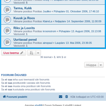
Vastuseid:
5
Tarma, Kukk
Viimane postitus Postitas
Juulike
«
Pühapäev 01. Oktoober 2006, 17:46:10
Kuusk ja Roos
Viimane postitus Postitas
KlaireLa
«
Neljapäev 14. September 2006, 11:00:09
Riks ja Loorits
Viimane postitus Postitas
kroonstrom
«
Pühapäev 13. August 2006, 15:13:08
Vastuseid:
1
Uuritavad pered
Viimane postitus Postitas
ainopaul
«
Laupäev 13. Mai 2006, 23:36:05
Vastuseid:
1
Uus teema
36 teemat •
1
. leht
1
-st
Hüppa
FOORUMI ÕIGUSED
Sa
ei saa
teha uusi teemasid siin foorumis
Sa
ei saa
postitustele vastata siin foorumis
Sa
ei saa
muuta oma postitusi siin foorumis
Sa
ei saa
kustutada oma postitusi siin foorumis
Foorumi pealeht
Kõik kellaajad on
UTC+03:00
Arendas
phpBB
® Forum Software © phpBB Limited