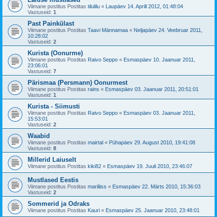
Viimane postitus Postitas
tilulilu
«
Laupäev 14. Aprill 2012, 01:48:04
Vastuseid:
1
Past Painkülast
Viimane postitus Postitas
Taavi Männamaa
«
Neljapäev 24. Veebruar 2011,
10:28:02
Vastuseid:
2
Kurista (Oonurme)
Viimane postitus Postitas
Raivo Seppo
«
Esmaspäev 10. Jaanuar 2011,
23:06:01
Vastuseid:
7
Pärismaa (Persmann) Oonurmest
Viimane postitus Postitas
rains
«
Esmaspäev 03. Jaanuar 2011, 20:51:01
Vastuseid:
1
Kurista - Siimusti
Viimane postitus Postitas
Raivo Seppo
«
Esmaspäev 03. Jaanuar 2011,
15:53:01
Vastuseid:
2
Waabid
Viimane postitus Postitas
mairtal
«
Pühapäev 29. August 2010, 19:41:08
Vastuseid:
8
Millerid Laiuselt
Viimane postitus Postitas
kiki82
«
Esmaspäev 19. Juuli 2010, 23:46:07
Mustlased Eestis
Viimane postitus Postitas
mariliiss
«
Esmaspäev 22. Märts 2010, 15:36:03
Vastuseid:
2
Sommerid ja Odraks
Viimane postitus Postitas
Kauri
«
Esmaspäev 25. Jaanuar 2010, 23:48:01