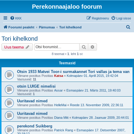
Perekonnaajaloo foorum
KKK
Registreeru
Logi sisse
O
Foorumi pealeht
Pärnumaa
Tori kihelkond
t
Tori kihelkond
s
Otsi
Täiendatud otsing
Uus teema
i
8 teemat •
1
. leht
1
-st
Teemasid
Otsin 1933 Matvei Toor-i surmakannet Tori vallas ja tema van
Viimane postitus Postitas
Katsa
«
Kolmapäev 01. Aprill 2015, 19:42:04
Vastuseid:
11
otsin LUIGE nimelisi
Viimane postitus Postitas
Assar
«
Esmaspäev 21. Märts 2011, 19:40:03
Vastuseid:
1
Uuritavad nimed
Viimane postitus Postitas
HelleMai
«
Reede 13. November 2009, 22:36:11
Uuritavad nimed
Viimane postitus Postitas
Diana Mitt
«
Kolmapäev 28. Jaanuar 2009, 20:44:01
perekond Suikberg
Viimane postitus Postitas
Patrick Rang
«
Esmaspäev 17. Detsember 2007,
20:19:12