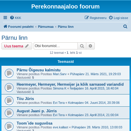
Perekonnaajaloo foorum
KKK
Registreeru
Logi sisse
O
Foorumi pealeht
Pärnumaa
Pärnu linn
t
Pärnu linn
s
Otsi
Täiendatud otsing
Uus teema
i
12 teemat •
1
. leht
1
-st
Teemasid
Pärnu Õigeusu kalmistu
Viimane postitus Postitas
Mari.Sarv
«
Pühapäev 21. Märts 2021, 19:29:03
Vastuseid:
5
Heermeyer, Hermeyer, Hermeijer ja kõik sarnased variandid
Viimane postitus Postitas
Simona K
«
Neljapäev 16. Aprill 2015, 16:40:04
Vastuseid:
1
Tiiu Jüris
Viimane postitus Postitas
Evi Tera
«
Kolmapäev 04. Juuni 2014, 20:39:06
August Jaani p. Jürris
Viimane postitus Postitas
Evi Tera
«
Kolmapäev 23. Aprill 2014, 21:00:04
Toom´ide suguvõsa
Viimane postitus Postitas
eve.kallast
«
Pühapäev 28. Märts 2010, 13:00:03
Vastuseid:
2