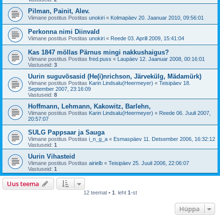
Pilman, Painit, Alev.
Viimane postitus Postitas
unokiri
«
Kolmapäev 20. Jaanuar 2010, 09:56:01
Perkonna nimi Diinvald
Viimane postitus Postitas
unokiri
«
Reede 03. Aprill 2009, 15:41:04
Kas 1847 möllas Pärnus mingi nakkushaigus?
Viimane postitus Postitas
fred.puss
«
Laupäev 12. Jaanuar 2008, 00:16:01
Vastuseid:
3
Uurin suguvõsasid (He(i)nrichson, Järvekülg, Mädamürk)
Viimane postitus Postitas
Karin Lindsalu(Heermeyer)
«
Teisipäev 18.
September 2007, 23:16:09
Vastuseid:
8
Hoffmann, Lehmann, Kakowitz, Barlehn,
Viimane postitus Postitas
Karin Lindsalu(Heermeyer)
«
Reede 06. Juuli 2007,
20:57:07
SULG Pappsaar ja Sauga
Viimane postitus Postitas
i_n_g_a
«
Esmaspäev 11. Detsember 2006, 16:32:12
Vastuseid:
1
Uurin Vihasteid
Viimane postitus Postitas
airielb
«
Teisipäev 25. Juuli 2006, 22:06:07
Vastuseid:
1
Uus teema
12 teemat •
1
. leht
1
-st
Hüppa