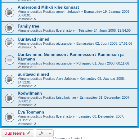
Vastuseid:
2
Andersonid Mihkli kihelkonnast
Viimane postitus Postitas
anne.mäekuusk
«
Esmaspäev 19. Jaanuar 2009,
00:00:01
Vastuseid:
5
Family tree
Viimane postitus Postitas
flyershistory
«
Teisipäev 24. Juuni 2008, 19:54:06
Uuritavad nimed
Viimane postitus Postitas
aivi.sander
«
Esmaspäev 02. Juuni 2008, 17:51:06
Vastuseid:
5
Uuritav nimi: Gummeson / Kommesson / Kummison ja
Kärmann
Viimane postitus Postitas
aivi.sander
«
Pühapäev 01. Juuni 2008, 00:11:06
Vastuseid:
1
uuritavad nimed
Viimane postitus Postitas
Aare Jalakas
«
Kolmapäev 09. Jaanuar 2008,
14:32:01
Vastuseid:
2
Kodwilmann
Viimane postitus Postitas
kristi.koitmae
«
Esmaspäev 31. Detsember 2007,
09:00:12
Vastuseid:
2
Eva Tonmann
Viimane postitus Postitas
flyershistory
«
Laupäev 08. Detsember 2007,
21:15:12
Vastuseid:
2
Uus teema
19 teemat •
1
. leht
1
-st