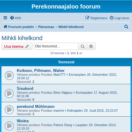
Perekonnaajaloo foorum
KKK
Registreeru
Logi sisse
O
Foorumi pealeht
Pärnumaa
Mihkli kihelkond
t
Mihkli kihelkond
s
Otsi
Täiendatud otsing
Uus teema
i
19 teemat •
1
. leht
1
-st
Teemasid
Koikson, Pillmann, Waher
Viimane postitus Postitas
Mairi777
«
Esmaspäev 26. Detsember 2022,
16:50:12
Vastuseid:
2
Sisukord
Viimane postitus Postitas
Elmo.Viigipuu
«
Esmaspäev 17. August 2015,
00:11:08
Vastuseid:
5
perekond Mühlmann
Viimane postitus Postitas
mammi
«
Kolmapäev 29. Juuli 2015, 23:22:07
Vastuseid:
3
Woitra
Viimane postitus Postitas
Patrick Rang
«
Laupäev 18. Oktoober 2014,
12:19:10