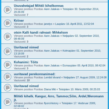
Vastuseid:
6
Usuvahetajad Mihkli kihelkonnas
Viimane postitus Postitas
Aare Jalakas
«
Teisipäev 30. September 2014,
20:26:09
Vastuseid:
7
Kriiver
Viimane postitus Postitas
janelys
«
Laupäev 16. Aprill 2011, 13:52:04
Vastuseid:
3
otsin Kalli kandi rahvast- Mihkelson
Viimane postitus Postitas
Aare Jalakas
«
Neljapäev 02. September 2010,
08:48:09
Vastuseid:
3
Uuritavad nimed
Viimane postitus Postitas
Aare Jalakas
«
Kolmapäev 01. September 2010,
13:18:09
Vastuseid:
2
Kohanimi: Töits
Viimane postitus Postitas
Aare Jalakas
«
Esmaspäev 05. Aprill 2010, 08:42:04
Vastuseid:
3
uuritavad perekonnanimed:
Viimane postitus Postitas
Lembit Idvand
«
Neljapäev 27. August 2009, 12:24:08
Vastuseid:
10
Uuritavad nimed
Viimane postitus Postitas
Diana Mitt
«
Teisipäev 10. Märts 2009, 00:25:03
Mihkli kihelk. Kangur, Arro, Tammor,Silm, Ardel,Weromann
jt.
Viimane postitus Postitas
flyershistory
«
Teisipäev 17. Veebruar 2009,
02:08:02