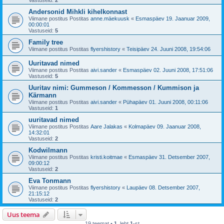
Vastuseid:
2
Andersonid Mihkli kihelkonnast
Viimane postitus Postitas
anne.mäekuusk
«
Esmaspäev 19. Jaanuar 2009,
00:00:01
Vastuseid:
5
Family tree
Viimane postitus Postitas
flyershistory
«
Teisipäev 24. Juuni 2008, 19:54:06
Uuritavad nimed
Viimane postitus Postitas
aivi.sander
«
Esmaspäev 02. Juuni 2008, 17:51:06
Vastuseid:
5
Uuritav nimi: Gummeson / Kommesson / Kummison ja
Kärmann
Viimane postitus Postitas
aivi.sander
«
Pühapäev 01. Juuni 2008, 00:11:06
Vastuseid:
1
uuritavad nimed
Viimane postitus Postitas
Aare Jalakas
«
Kolmapäev 09. Jaanuar 2008,
14:32:01
Vastuseid:
2
Kodwilmann
Viimane postitus Postitas
kristi.koitmae
«
Esmaspäev 31. Detsember 2007,
09:00:12
Vastuseid:
2
Eva Tonmann
Viimane postitus Postitas
flyershistory
«
Laupäev 08. Detsember 2007,
21:15:12
Vastuseid:
2
Uus teema
19 teemat •
1
. leht
1
-st