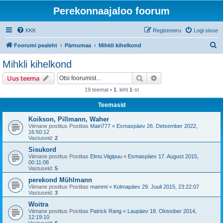
Perekonnaajaloo foorum
KKK
Registreeru
Logi sisse
O
Foorumi pealeht
Pärnumaa
Mihkli kihelkond
t
Mihkli kihelkond
s
Otsi
Täiendatud otsing
Uus teema
i
19 teemat •
1
. leht
1
-st
Teemasid
Koikson, Pillmann, Waher
Viimane postitus Postitas
Mairi777
«
Esmaspäev 26. Detsember 2022,
16:50:12
Vastuseid:
2
Sisukord
Viimane postitus Postitas
Elmo.Viigipuu
«
Esmaspäev 17. August 2015,
00:11:08
Vastuseid:
5
perekond Mühlmann
Viimane postitus Postitas
mammi
«
Kolmapäev 29. Juuli 2015, 23:22:07
Vastuseid:
3
Woitra
Viimane postitus Postitas
Patrick Rang
«
Laupäev 18. Oktoober 2014,
12:19:10