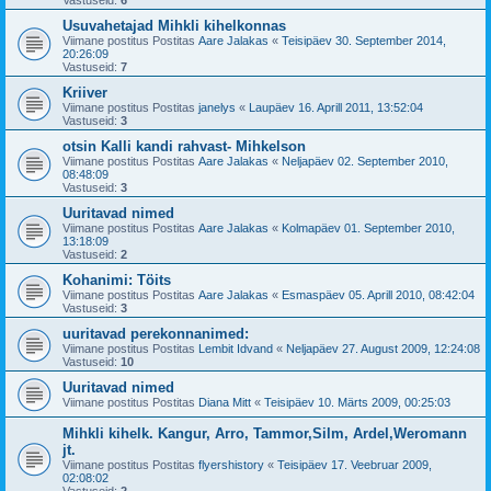
Vastuseid:
6
Usuvahetajad Mihkli kihelkonnas
Viimane postitus Postitas
Aare Jalakas
«
Teisipäev 30. September 2014,
20:26:09
Vastuseid:
7
Kriiver
Viimane postitus Postitas
janelys
«
Laupäev 16. Aprill 2011, 13:52:04
Vastuseid:
3
otsin Kalli kandi rahvast- Mihkelson
Viimane postitus Postitas
Aare Jalakas
«
Neljapäev 02. September 2010,
08:48:09
Vastuseid:
3
Uuritavad nimed
Viimane postitus Postitas
Aare Jalakas
«
Kolmapäev 01. September 2010,
13:18:09
Vastuseid:
2
Kohanimi: Töits
Viimane postitus Postitas
Aare Jalakas
«
Esmaspäev 05. Aprill 2010, 08:42:04
Vastuseid:
3
uuritavad perekonnanimed:
Viimane postitus Postitas
Lembit Idvand
«
Neljapäev 27. August 2009, 12:24:08
Vastuseid:
10
Uuritavad nimed
Viimane postitus Postitas
Diana Mitt
«
Teisipäev 10. Märts 2009, 00:25:03
Mihkli kihelk. Kangur, Arro, Tammor,Silm, Ardel,Weromann
jt.
Viimane postitus Postitas
flyershistory
«
Teisipäev 17. Veebruar 2009,
02:08:02