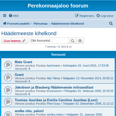
Perekonnaajaloo foorum
KKK
Registreeru
Logi sisse
O
Foorumi pealeht
Pärnumaa
Häädemeeste kihelkond
t
Häädemeeste kihelkond
s
Otsi
Täiendatud otsing
Uus teema
i
7 teemat •
1
. leht
1
-st
Teemasid
Mats Grant
Viimane postitus Postitas
bachmann
«
Kolmapäev 03. Juuni 2015, 17:53:06
Vastuseid:
4
Grant
Viimane postitus Postitas
Aita Tiitma
«
Neljapäev 13. November 2014, 20:56:11
Vastuseid:
2
Jakobson ja Blauberg Häädemeeste mõisavallast
Viimane postitus Postitas
kroonstrom
«
Pühapäev 01. Veebruar 2009, 20:33:02
Vastuseid:
6
Toomas Juurikas ja Emilie Caroline Juurikas (Loor)
Viimane postitus Postitas
Piret Grau
«
Teisipäev 02. Detsember 2008, 11:12:12
andke nõu, palun!
Viimane postitus Postitas
annika.malva
«
Neljapäev 31. Jaanuar 2008,