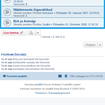
13:20:01
Vastuseid:
5
Häädemeeste õigeusklikud
Viimane postitus Postitas
fred.puss
«
Pühapäev 28. Jaanuar 2007, 22:03:01
Vastuseid:
1
Birk ja Animägi
Viimane postitus Postitas
Juulike
«
Pühapäev 01. Oktoober 2006, 17:42:10
Uus teema
7 teemat •
1
. leht
1
-st
Hüppa
FOORUMI ÕIGUSED
Sa
ei saa
teha uusi teemasid siin foorumis
Sa
ei saa
postitustele vastata siin foorumis
Sa
ei saa
muuta oma postitusi siin foorumis
Sa
ei saa
kustutada oma postitusi siin foorumis
Foorumi pealeht
Kõik kellaajad on
UTC+03:00
Arendas
phpBB
® Forum Software © phpBB Limited
Estonian translation by phpBB Eesti [Exabot] © 2008*-2021
Privaatsus
|
Kasutajatingimused