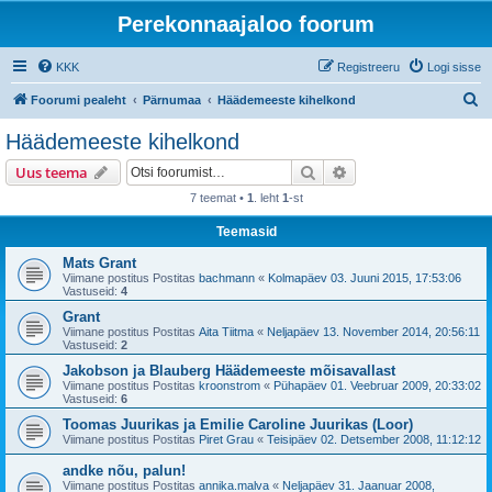
Perekonnaajaloo foorum
KKK
Registreeru
Logi sisse
O
Foorumi pealeht
Pärnumaa
Häädemeeste kihelkond
t
Häädemeeste kihelkond
s
Otsi
Täiendatud otsing
Uus teema
i
7 teemat •
1
. leht
1
-st
Teemasid
Mats Grant
Viimane postitus Postitas
bachmann
«
Kolmapäev 03. Juuni 2015, 17:53:06
Vastuseid:
4
Grant
Viimane postitus Postitas
Aita Tiitma
«
Neljapäev 13. November 2014, 20:56:11
Vastuseid:
2
Jakobson ja Blauberg Häädemeeste mõisavallast
Viimane postitus Postitas
kroonstrom
«
Pühapäev 01. Veebruar 2009, 20:33:02
Vastuseid:
6
Toomas Juurikas ja Emilie Caroline Juurikas (Loor)
Viimane postitus Postitas
Piret Grau
«
Teisipäev 02. Detsember 2008, 11:12:12
andke nõu, palun!
Viimane postitus Postitas
annika.malva
«
Neljapäev 31. Jaanuar 2008,