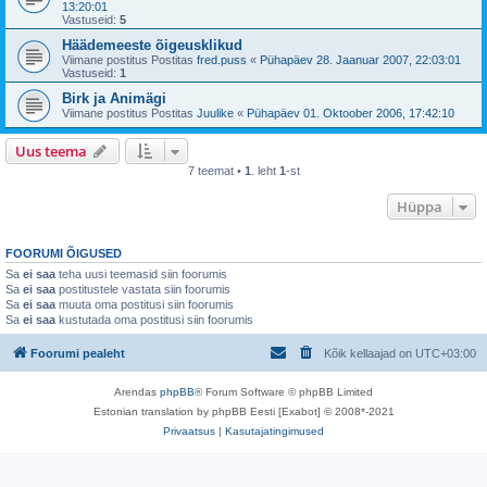
13:20:01
Vastuseid:
5
Häädemeeste õigeusklikud
Viimane postitus Postitas
fred.puss
«
Pühapäev 28. Jaanuar 2007, 22:03:01
Vastuseid:
1
Birk ja Animägi
Viimane postitus Postitas
Juulike
«
Pühapäev 01. Oktoober 2006, 17:42:10
Uus teema
7 teemat •
1
. leht
1
-st
Hüppa
FOORUMI ÕIGUSED
Sa
ei saa
teha uusi teemasid siin foorumis
Sa
ei saa
postitustele vastata siin foorumis
Sa
ei saa
muuta oma postitusi siin foorumis
Sa
ei saa
kustutada oma postitusi siin foorumis
Foorumi pealeht
Kõik kellaajad on
UTC+03:00
Arendas
phpBB
® Forum Software © phpBB Limited
Estonian translation by phpBB Eesti [Exabot] © 2008*-2021
Privaatsus
|
Kasutajatingimused