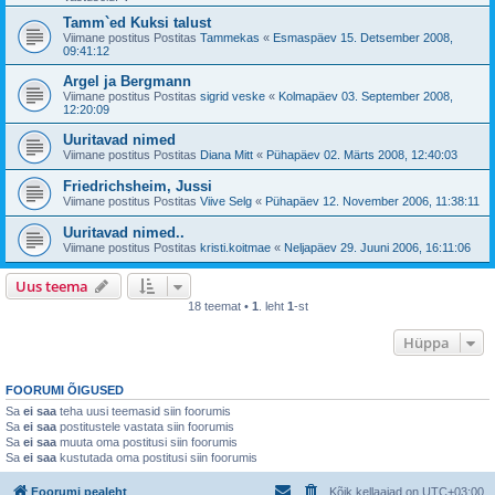
Tamm`ed Kuksi talust
Viimane postitus Postitas
Tammekas
«
Esmaspäev 15. Detsember 2008,
09:41:12
Argel ja Bergmann
Viimane postitus Postitas
sigrid veske
«
Kolmapäev 03. September 2008,
12:20:09
Uuritavad nimed
Viimane postitus Postitas
Diana Mitt
«
Pühapäev 02. Märts 2008, 12:40:03
Friedrichsheim, Jussi
Viimane postitus Postitas
Viive Selg
«
Pühapäev 12. November 2006, 11:38:11
Uuritavad nimed..
Viimane postitus Postitas
kristi.koitmae
«
Neljapäev 29. Juuni 2006, 16:11:06
Uus teema
18 teemat •
1
. leht
1
-st
Hüppa
FOORUMI ÕIGUSED
Sa
ei saa
teha uusi teemasid siin foorumis
Sa
ei saa
postitustele vastata siin foorumis
Sa
ei saa
muuta oma postitusi siin foorumis
Sa
ei saa
kustutada oma postitusi siin foorumis
Foorumi pealeht
Kõik kellaajad on
UTC+03:00