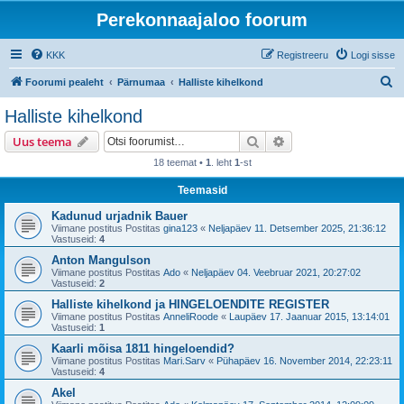
Perekonnaajaloo foorum
KKK
Registreeru
Logi sisse
O
Foorumi pealeht
Pärnumaa
Halliste kihelkond
t
Halliste kihelkond
s
Otsi
Täiendatud otsing
Uus teema
i
18 teemat •
1
. leht
1
-st
Teemasid
Kadunud urjadnik Bauer
Viimane postitus Postitas
gina123
«
Neljapäev 11. Detsember 2025, 21:36:12
Vastuseid:
4
Anton Mangulson
Viimane postitus Postitas
Ado
«
Neljapäev 04. Veebruar 2021, 20:27:02
Vastuseid:
2
Halliste kihelkond ja HINGELOENDITE REGISTER
Viimane postitus Postitas
AnneliRoode
«
Laupäev 17. Jaanuar 2015, 13:14:01
Vastuseid:
1
Kaarli mõisa 1811 hingeloendid?
Viimane postitus Postitas
Mari.Sarv
«
Pühapäev 16. November 2014, 22:23:11
Vastuseid:
4
Akel