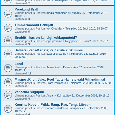
Viimane postitus Postitas
Ado
«
Kolmapäev 17. September 2014, 12:09:09
Vastuseid:
2
Perekond Kraff
Viimane postitus Postitas
madis.michelson
«
Laupäev 25. Detsember 2010,
18:09:12
Vastuseid:
3
Timmermannid Penujalt
Viimane postitus Postitas
vonOlluckfer
«
Teisipäev 20. Juuli 2010, 18:50:07
Vastuseid:
5
Breddit - kas on kellelgi kokkupuuteid?
Viimane postitus Postitas
epp.ylevaino
«
Neljapäev 15. Juuli 2010, 15:15:07
Vastuseid:
3
Halliste (Vana-Kariste) -> Karula kirikumõis
Viimane postitus Postitas
passer urbanus
«
Kolmapäev 13. Jaanuar 2010,
00:13:01
Lond
Viimane postitus Postitas
Jaana lond
«
Esmaspäev 02. November 2009,
15:47:11
Vastuseid:
11
Masing ,Riig , Jaks, Reet Tauts Halliste vald Viljandimaal
Viimane postitus Postitas
Erast Parmasto
«
Teisipäev 02. Juuni 2009, 17:55:06
Vastuseid:
1
Vanaema sugupuu
Viimane postitus Postitas
Assar
«
Kolmapäev 31. Detsember 2008, 10:18:12
Vastuseid:
4
Koorits, Koovit, Prikk, Rang, Rae, Teng, Liivson
Viimane postitus Postitas
toomas.uustalu
«
Pühapäev 21. Detsember 2008,
18:25:12
Vastuseid:
4