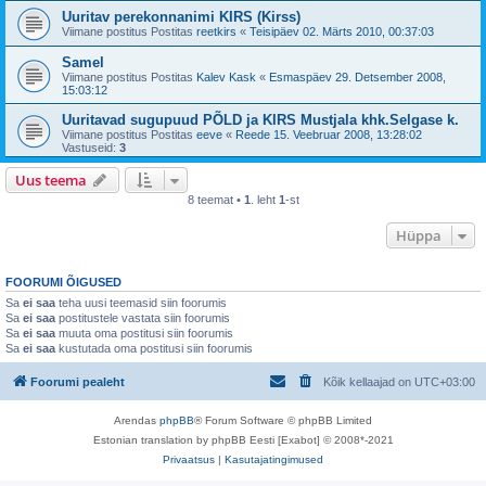
Uuritav perekonnanimi KIRS (Kirss)
Viimane postitus Postitas
reetkirs
«
Teisipäev 02. Märts 2010, 00:37:03
Samel
Viimane postitus Postitas
Kalev Kask
«
Esmaspäev 29. Detsember 2008,
15:03:12
Uuritavad sugupuud PÕLD ja KIRS Mustjala khk.Selgase k.
Viimane postitus Postitas
eeve
«
Reede 15. Veebruar 2008, 13:28:02
Vastuseid:
3
Uus teema
8 teemat •
1
. leht
1
-st
Hüppa
FOORUMI ÕIGUSED
Sa
ei saa
teha uusi teemasid siin foorumis
Sa
ei saa
postitustele vastata siin foorumis
Sa
ei saa
muuta oma postitusi siin foorumis
Sa
ei saa
kustutada oma postitusi siin foorumis
Foorumi pealeht
Kõik kellaajad on
UTC+03:00
Arendas
phpBB
® Forum Software © phpBB Limited
Estonian translation by phpBB Eesti [Exabot] © 2008*-2021
Privaatsus
|
Kasutajatingimused