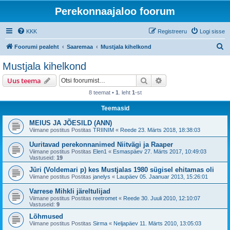
Perekonnaajaloo foorum
KKK
Registreeru
Logi sisse
O
Foorumi pealeht
Saaremaa
Mustjala kihelkond
t
Mustjala kihelkond
s
Otsi
Täiendatud otsing
Uus teema
i
8 teemat •
1
. leht
1
-st
Teemasid
MEIUS JA JÕESILD (ANN)
Viimane postitus Postitas
TRIINIM
«
Reede 23. Märts 2018, 18:38:03
Uuritavad perekonnanimed Niitvägi ja Raaper
Viimane postitus Postitas
Elen1
«
Esmaspäev 27. Märts 2017, 10:49:03
Vastuseid:
19
Jüri (Voldemari p) kes Mustjalas 1980 sügisel ehitamas oli
Viimane postitus Postitas
janelys
«
Laupäev 05. Jaanuar 2013, 15:26:01
Varrese Mihkli järeltulijad
Viimane postitus Postitas
reetromet
«
Reede 30. Juuli 2010, 12:10:07
Vastuseid:
9
Lõhmused
Viimane postitus Postitas
Sirma
«
Neljapäev 11. Märts 2010, 13:05:03