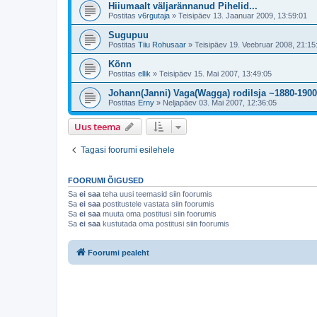
Hiiumaalt väljarännanud Pihelid...
Postitas
v6rgutaja
»
Teisipäev 13. Jaanuar 2009, 13:59:01
Sugupuu
Postitas
Tiiu Rohusaar
»
Teisipäev 19. Veebruar 2008, 21:15
Kõnn
Postitas
ellik
»
Teisipäev 15. Mai 2007, 13:49:05
Johann(Janni) Vaga(Wagga) rodilsja ~1880-190
Postitas
Erny
»
Neljapäev 03. Mai 2007, 12:36:05
Uus teema
Tagasi foorumi esilehele
FOORUMI ÕIGUSED
Sa
ei saa
teha uusi teemasid siin foorumis
Sa
ei saa
postitustele vastata siin foorumis
Sa
ei saa
muuta oma postitusi siin foorumis
Sa
ei saa
kustutada oma postitusi siin foorumis
Foorumi pealeht