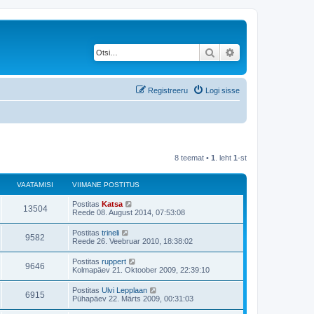
Otsi
Täiendatud otsing
Registreeru
Logi sisse
8 teemat •
1
. leht
1
-st
VAATAMISI
VIIMANE POSTITUS
V
Postitas
Katsa
V
13504
i
Reede 08. August 2014, 07:53:08
i
a
m
V
Postitas
trineli
V
9582
a
i
Reede 26. Veebruar 2010, 18:38:02
a
n
i
e
a
m
V
Postitas
ruppert
t
p
V
9646
a
i
Kolmapäev 21. Oktoober 2009, 22:39:10
o
a
n
i
s
a
e
a
m
t
V
Postitas
Ulvi Lepplaan
t
p
V
6915
a
i
i
m
Pühapäev 22. Märts 2009, 00:31:03
o
a
n
t
i
s
a
e
a
u