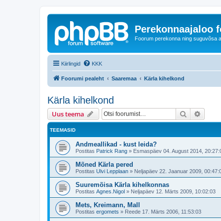
Perekonnaajaloo 
Foorum perekonna ning suguvõsa ajal
Kiirlingid
KKK
Foorumi pealeht
Saaremaa
Kärla kihelkond
Kärla kihelkond
Otsi
Täiend
Uus teema
TEEMASID
Andmeallikad - kust leida?
Postitas
Patrick Rang
»
Esmaspäev 04. August 2014, 20:27:
Mõned Kärla pered
Postitas
Ulvi Lepplaan
»
Neljapäev 22. Jaanuar 2009, 00:47:
Suuremõisa Kärla kihelkonnas
Postitas
Agnes.Nigol
»
Neljapäev 12. Märts 2009, 10:02:03
Mets, Kreimann, Mall
Postitas
ergomets
»
Reede 17. Märts 2006, 11:53:03