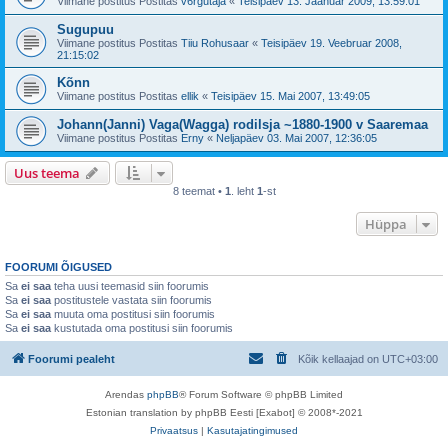
Viimane postitus Postitas
v6rgutaja
«
Teisipäev 13. Jaanuar 2009, 13:59:01
Sugupuu
Viimane postitus Postitas
Tiiu Rohusaar
«
Teisipäev 19. Veebruar 2008,
21:15:02
Kõnn
Viimane postitus Postitas
ellik
«
Teisipäev 15. Mai 2007, 13:49:05
Johann(Janni) Vaga(Wagga) rodilsja ~1880-1900 v Saaremaa
Viimane postitus Postitas
Erny
«
Neljapäev 03. Mai 2007, 12:36:05
Uus teema
8 teemat •
1
. leht
1
-st
Hüppa
FOORUMI ÕIGUSED
Sa
ei saa
teha uusi teemasid siin foorumis
Sa
ei saa
postitustele vastata siin foorumis
Sa
ei saa
muuta oma postitusi siin foorumis
Sa
ei saa
kustutada oma postitusi siin foorumis
Foorumi pealeht
Kõik kellaajad on
UTC+03:00
Arendas
phpBB
® Forum Software © phpBB Limited
Estonian translation by phpBB Eesti [Exabot] © 2008*-2021
Privaatsus
|
Kasutajatingimused