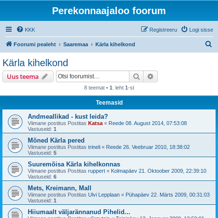
Perekonnaajaloo foorum
KKK
Registreeru
Logi sisse
O
Foorumi pealeht
Saaremaa
Kärla kihelkond
t
Kärla kihelkond
s
Otsi
Täiendatud otsing
Uus teema
i
8 teemat •
1
. leht
1
-st
Teemasid
Andmeallikad - kust leida?
Viimane postitus Postitas
Katsa
«
Reede 08. August 2014, 07:53:08
Vastuseid:
1
Mõned Kärla pered
Viimane postitus Postitas
trineli
«
Reede 26. Veebruar 2010, 18:38:02
Vastuseid:
5
Suuremõisa Kärla kihelkonnas
Viimane postitus Postitas
ruppert
«
Kolmapäev 21. Oktoober 2009, 22:39:10
Vastuseid:
6
Mets, Kreimann, Mall
Viimane postitus Postitas
Ulvi Lepplaan
«
Pühapäev 22. Märts 2009, 00:31:03
Vastuseid:
1
Hiiumaalt väljarännanud Pihelid...