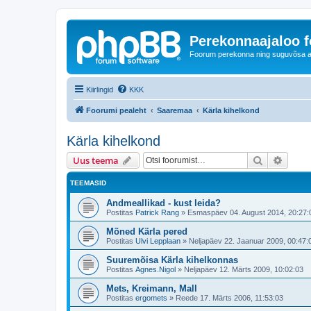
Perekonnaajaloo 
Foorum perekonna ning suguvõsa ajal
Kiirlingid
KKK
Foorumi pealeht
Saaremaa
Kärla kihelkond
Kärla kihelkond
Otsi
Täiend
Uus teema
TEEMASID
Andmeallikad - kust leida?
Postitas
Patrick Rang
»
Esmaspäev 04. August 2014, 20:27:
Mõned Kärla pered
Postitas
Ulvi Lepplaan
»
Neljapäev 22. Jaanuar 2009, 00:47:
Suuremõisa Kärla kihelkonnas
Postitas
Agnes.Nigol
»
Neljapäev 12. Märts 2009, 10:02:03
Mets, Kreimann, Mall
Postitas
ergomets
»
Reede 17. Märts 2006, 11:53:03