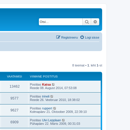
Otsi
Täiendatud otsing
Registreeru
Logi sisse
8 teemat •
1
. leht
1
-st
VAATAMISI
VIIMANE POSTITUS
V
Postitas
Katsa
V
13462
i
Reede 08. August 2014, 07:53:08
i
a
m
V
Postitas
trineli
V
9577
a
i
Reede 26. Veebruar 2010, 18:38:02
a
n
i
e
a
m
V
Postitas
ruppert
t
p
V
9627
a
i
Kolmapäev 21. Oktoober 2009, 22:39:10
o
a
n
i
s
a
e
a
m
t
V
Postitas
Ulvi Lepplaan
t
p
V
6909
a
i
i
m
Pühapäev 22. Märts 2009, 00:31:03
o
a
n
t
i
s
a
e
a
u