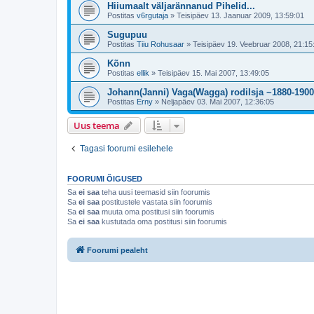
Hiiumaalt väljarännanud Pihelid...
Postitas
v6rgutaja
»
Teisipäev 13. Jaanuar 2009, 13:59:01
Sugupuu
Postitas
Tiiu Rohusaar
»
Teisipäev 19. Veebruar 2008, 21:15
Kõnn
Postitas
ellik
»
Teisipäev 15. Mai 2007, 13:49:05
Johann(Janni) Vaga(Wagga) rodilsja ~1880-190
Postitas
Erny
»
Neljapäev 03. Mai 2007, 12:36:05
Uus teema
Tagasi foorumi esilehele
FOORUMI ÕIGUSED
Sa
ei saa
teha uusi teemasid siin foorumis
Sa
ei saa
postitustele vastata siin foorumis
Sa
ei saa
muuta oma postitusi siin foorumis
Sa
ei saa
kustutada oma postitusi siin foorumis
Foorumi pealeht