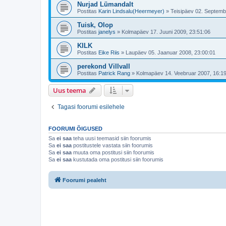
Nurjad Lümandalt
Postitas
Karin Lindsalu(Heermeyer)
»
Teisipäev 02. Septemb
Tuisk, Olop
Postitas
janelys
»
Kolmapäev 17. Juuni 2009, 23:51:06
KILK
Postitas
Eike Riis
»
Laupäev 05. Jaanuar 2008, 23:00:01
perekond Villvall
Postitas
Patrick Rang
»
Kolmapäev 14. Veebruar 2007, 16:1
Uus teema
Tagasi foorumi esilehele
FOORUMI ÕIGUSED
Sa
ei saa
teha uusi teemasid siin foorumis
Sa
ei saa
postitustele vastata siin foorumis
Sa
ei saa
muuta oma postitusi siin foorumis
Sa
ei saa
kustutada oma postitusi siin foorumis
Foorumi pealeht