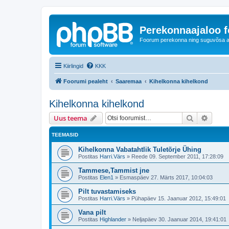
Perekonnaajaloo 
Foorum perekonna ning suguvõsa ajal
Kiirlingid
KKK
Foorumi pealeht
Saaremaa
Kihelkonna kihelkond
Kihelkonna kihelkond
Otsi
Täiend
Uus teema
TEEMASID
Kihelkonna Vabatahtlik Tuletõrje Ühing
Postitas
Harri.Värs
»
Reede 09. September 2011, 17:28:09
Tammese,Tammist jne
Postitas
Elen1
»
Esmaspäev 27. Märts 2017, 10:04:03
Pilt tuvastamiseks
Postitas
Harri.Värs
»
Pühapäev 15. Jaanuar 2012, 15:49:01
Vana pilt
Postitas
Highlander
»
Neljapäev 30. Jaanuar 2014, 19:41:01