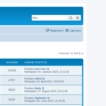
Otsi
Täiendatud otsing
Registreeru
Logi sisse
8 teemat •
1
. leht
1
-st
VAATAMISI
VIIMANE POSTITUS
V
Postitas
Harri.Värs
V
14334
i
Kolmapäev 03. Jaanuar 2018, 11:12:01
i
a
m
V
Postitas
mihkel
V
4797
a
i
Pühapäev 02. Aprill 2017, 09:24:04
a
n
i
e
a
m
V
Postitas
Madis
t
p
V
8563
a
i
Kolmapäev 27. August 2014, 20:11:08
o
a
n
i
s
a
e
a
m
t
V
Postitas
Highlander
t
p
V
5420
a
i
i
m
Pühapäev 08. Juuni 2014, 16:33:06
o
a
n
t
i
s
a
e
a
u