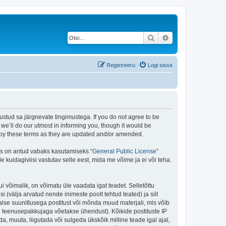
Otsi
Täiendatud otsing
Registreeru
Logi sisse
stud sa järgnevate tingimustega. If you do not agree to be
e’ll do our utmost in informing you, though it would be
d by these terms as they are updated and/or amended.
is on antud vabaks kasutamiseks “
General Public License
”
kuidagiviisi vastutav selle eest, mida me võime ja ei või teha.
i võimalik, on võimatu üle vaadata igat teadet. Selletõttu
i (välja arvatud nende inimeste poolt tehtud teated) ja siit
alse suunitlusega postitust või mõnda muud materjali, mis võib
nu teenusepakkujaga võetakse ühendust). Kõikide postituste IP
, muuta, liigutada või sulgeda ükskõik milline teade igal ajal,