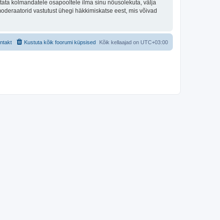
tata kolmandatele osapooltele ilma sinu nõusolekuta, välja
moderaatorid vastutust ühegi häkkimiskatse eest, mis võivad
ntakt
Kustuta kõik foorumi küpsised
Kõik kellaajad on
UTC+03:00