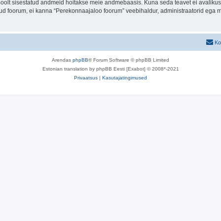
u poolt sisestatud andmeid hoitakse meie andmebaasis. Kuna seda teavet ei avalikus
atud foorum, ei kanna “Perekonnaajaloo foorum” veebihaldur, administraatorid ega 
Ko
Arendas
phpBB
® Forum Software © phpBB Limited
Estonian translation by phpBB Eesti [Exabot] © 2008*-2021
Privaatsus
|
Kasutajatingimused