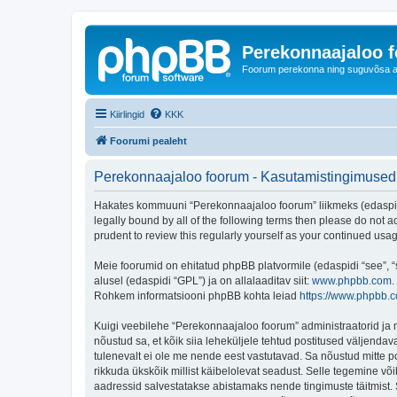
Perekonnaajaloo 
Foorum perekonna ning suguvõsa ajal
Kiirlingid
KKK
Foorumi pealeht
Perekonnaajaloo foorum - Kasutamistingimused
Hakates kommuuni “Perekonnaajaloo foorum” liikmeks (edaspidi "
legally bound by all of the following terms then please do not
prudent to review this regularly yourself as your continued u
Meie foorumid on ehitatud phpBB platvormile (edaspidi “see”,
alusel (edaspidi “GPL”) ja on allalaaditav siit:
www.phpbb.com
.
Rohkem informatsiooni phpBB kohta leiad
https://www.phpbb.
Kuigi veebilehe “Perekonnaajaloo foorum” administraatorid ja mo
nõustud sa, et kõik siia leheküljele tehtud postitused väljendava
tulenevalt ei ole me nende eest vastutavad. Sa nõustud mitte p
rikkuda ükskõik millist käibelolevat seadust. Selle tegemine v
aadressid salvestatakse abistamaks nende tingimuste täitmist. S