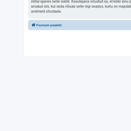
millal iganes neile sobib. Kasutajana nõustud sa, et kõiki sin
arvatud siis, kui seda nõuab selle riigi seadus, kuhu on majut
andmeid ohustada.
Foorumi pealeht