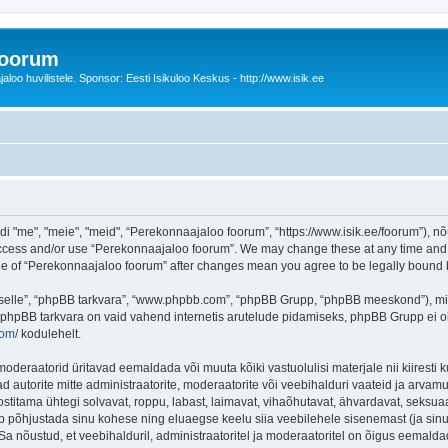
foorum
oo huvilistele. Sponsor: Eesti Isikuloo Keskus - http://www.isik.ee
me", "meie", "meid", “Perekonnaajaloo foorum”, “https://www.isik.ee/foorum”), nõu
 access and/or use “Perekonnaajaloo foorum”. We may change these at any time and w
sage of “Perekonnaajaloo foorum” after changes mean you agree to be legally boun
 “selle”, “phpBB tarkvara”, “www.phpbb.com”, “phpBB Grupp, “phpBB meeskond”), m
 phpBB tarkvara on vaid vahend internetis arutelude pidamiseks, phpBB Grupp ei ole 
com/
kodulehelt.
deraatorid üritavad eemaldada või muuta kõiki vastuolulisi materjale nii kiiresti ku
d autorite mitte administraatorite, moderaatorite või veebihalduri vaateid ja arvamus
ostitama ühtegi solvavat, roppu, labast, laimavat, vihaõhutavat, ähvardavat, seksua
õib põhjustada sinu kohese ning eluaegse keelu siia veebilehele sisenemast (ja si
a nõustud, et veebihalduril, administraatoritel ja moderaatoritel on õigus eemaldada