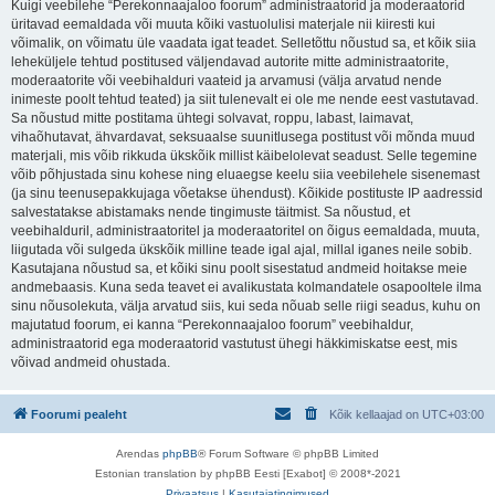
Kuigi veebilehe “Perekonnaajaloo foorum” administraatorid ja moderaatorid
üritavad eemaldada või muuta kõiki vastuolulisi materjale nii kiiresti kui
võimalik, on võimatu üle vaadata igat teadet. Selletõttu nõustud sa, et kõik siia
leheküljele tehtud postitused väljendavad autorite mitte administraatorite,
moderaatorite või veebihalduri vaateid ja arvamusi (välja arvatud nende
inimeste poolt tehtud teated) ja siit tulenevalt ei ole me nende eest vastutavad.
Sa nõustud mitte postitama ühtegi solvavat, roppu, labast, laimavat,
vihaõhutavat, ähvardavat, seksuaalse suunitlusega postitust või mõnda muud
materjali, mis võib rikkuda ükskõik millist käibelolevat seadust. Selle tegemine
võib põhjustada sinu kohese ning eluaegse keelu siia veebilehele sisenemast
(ja sinu teenusepakkujaga võetakse ühendust). Kõikide postituste IP aadressid
salvestatakse abistamaks nende tingimuste täitmist. Sa nõustud, et
veebihalduril, administraatoritel ja moderaatoritel on õigus eemaldada, muuta,
liigutada või sulgeda ükskõik milline teade igal ajal, millal iganes neile sobib.
Kasutajana nõustud sa, et kõiki sinu poolt sisestatud andmeid hoitakse meie
andmebaasis. Kuna seda teavet ei avalikustata kolmandatele osapooltele ilma
sinu nõusolekuta, välja arvatud siis, kui seda nõuab selle riigi seadus, kuhu on
majutatud foorum, ei kanna “Perekonnaajaloo foorum” veebihaldur,
administraatorid ega moderaatorid vastutust ühegi häkkimiskatse eest, mis
võivad andmeid ohustada.
Foorumi pealeht
Kõik kellaajad on
UTC+03:00
Arendas
phpBB
® Forum Software © phpBB Limited
Estonian translation by phpBB Eesti [Exabot] © 2008*-2021
Privaatsus
|
Kasutajatingimused