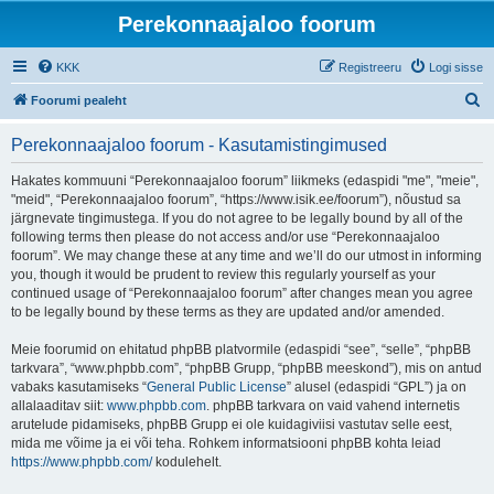
Perekonnaajaloo foorum
KKK
Registreeru
Logi sisse
O
Foorumi pealeht
t
Perekonnaajaloo foorum - Kasutamistingimused
s
i
Hakates kommuuni “Perekonnaajaloo foorum” liikmeks (edaspidi "me", "meie",
"meid", “Perekonnaajaloo foorum”, “https://www.isik.ee/foorum”), nõustud sa
järgnevate tingimustega. If you do not agree to be legally bound by all of the
following terms then please do not access and/or use “Perekonnaajaloo
foorum”. We may change these at any time and we’ll do our utmost in informing
you, though it would be prudent to review this regularly yourself as your
continued usage of “Perekonnaajaloo foorum” after changes mean you agree
to be legally bound by these terms as they are updated and/or amended.
Meie foorumid on ehitatud phpBB platvormile (edaspidi “see”, “selle”, “phpBB
tarkvara”, “www.phpbb.com”, “phpBB Grupp, “phpBB meeskond”), mis on antud
vabaks kasutamiseks “
General Public License
” alusel (edaspidi “GPL”) ja on
allalaaditav siit:
www.phpbb.com
. phpBB tarkvara on vaid vahend internetis
arutelude pidamiseks, phpBB Grupp ei ole kuidagiviisi vastutav selle eest,
mida me võime ja ei või teha. Rohkem informatsiooni phpBB kohta leiad
https://www.phpbb.com/
kodulehelt.