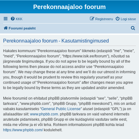
Perekonnaajaloo foorum
KKK
Registreeru
Logi sisse
O
Foorumi pealeht
t
Perekonnaajaloo foorum - Kasutamistingimused
s
i
Hakates kommuuni “Perekonnaajaloo foorum” liikmeks (edaspidi "me", "meie",
"meid", “Perekonnaajaloo foorum”, “https://www.isik.ee/foorum”), nõustud sa
järgnevate tingimustega. If you do not agree to be legally bound by all of the
following terms then please do not access and/or use “Perekonnaajaloo
foorum”. We may change these at any time and we’ll do our utmost in informing
you, though it would be prudent to review this regularly yourself as your
continued usage of “Perekonnaajaloo foorum” after changes mean you agree
to be legally bound by these terms as they are updated and/or amended.
Meie foorumid on ehitatud phpBB platvormile (edaspidi “see”, “selle”, “phpBB
tarkvara”, “www.phpbb.com”, “phpBB Grupp, “phpBB meeskond”), mis on antud
vabaks kasutamiseks “
General Public License
” alusel (edaspidi “GPL”) ja on
allalaaditav siit:
www.phpbb.com
. phpBB tarkvara on vaid vahend internetis
arutelude pidamiseks, phpBB Grupp ei ole kuidagiviisi vastutav selle eest,
mida me võime ja ei või teha. Rohkem informatsiooni phpBB kohta leiad
https://www.phpbb.com/
kodulehelt.