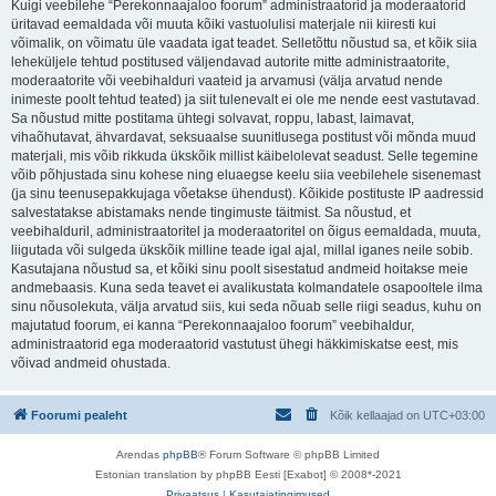
Kuigi veebilehe “Perekonnaajaloo foorum” administraatorid ja moderaatorid
üritavad eemaldada või muuta kõiki vastuolulisi materjale nii kiiresti kui
võimalik, on võimatu üle vaadata igat teadet. Selletõttu nõustud sa, et kõik siia
leheküljele tehtud postitused väljendavad autorite mitte administraatorite,
moderaatorite või veebihalduri vaateid ja arvamusi (välja arvatud nende
inimeste poolt tehtud teated) ja siit tulenevalt ei ole me nende eest vastutavad.
Sa nõustud mitte postitama ühtegi solvavat, roppu, labast, laimavat,
vihaõhutavat, ähvardavat, seksuaalse suunitlusega postitust või mõnda muud
materjali, mis võib rikkuda ükskõik millist käibelolevat seadust. Selle tegemine
võib põhjustada sinu kohese ning eluaegse keelu siia veebilehele sisenemast
(ja sinu teenusepakkujaga võetakse ühendust). Kõikide postituste IP aadressid
salvestatakse abistamaks nende tingimuste täitmist. Sa nõustud, et
veebihalduril, administraatoritel ja moderaatoritel on õigus eemaldada, muuta,
liigutada või sulgeda ükskõik milline teade igal ajal, millal iganes neile sobib.
Kasutajana nõustud sa, et kõiki sinu poolt sisestatud andmeid hoitakse meie
andmebaasis. Kuna seda teavet ei avalikustata kolmandatele osapooltele ilma
sinu nõusolekuta, välja arvatud siis, kui seda nõuab selle riigi seadus, kuhu on
majutatud foorum, ei kanna “Perekonnaajaloo foorum” veebihaldur,
administraatorid ega moderaatorid vastutust ühegi häkkimiskatse eest, mis
võivad andmeid ohustada.
Foorumi pealeht
Kõik kellaajad on
UTC+03:00
Arendas
phpBB
® Forum Software © phpBB Limited
Estonian translation by phpBB Eesti [Exabot] © 2008*-2021
Privaatsus
|
Kasutajatingimused